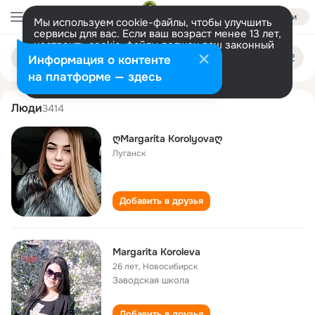
Войти
Мы используем cookie-файлы, чтобы улучшить
сервисы для вас. Если ваш возраст менее 13 лет,
настроить cookie-файлы должен ваш законный
margarita korolyova
Поиск
представитель.
Больше информации
Информация о контенте
по
людям
Разрешить все
Настроить
на платформе — здесь
Люди
3414
ღMargarita Korolyovaღ
Луганск
Добавить в друзья
Margarita Koroleva
26 лет
,
Новосибирск
Заводская школа
Добавить в друзья