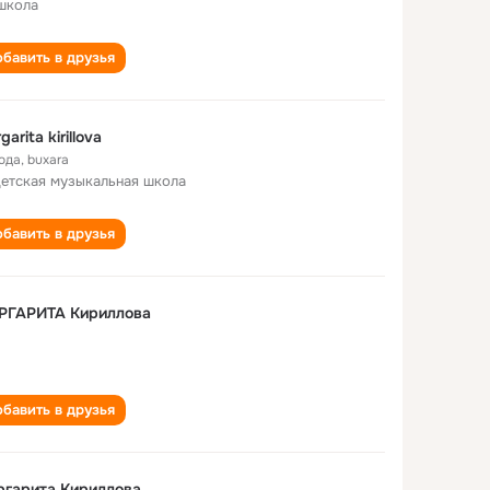
школа
бавить в друзья
garita kirillova
года
,
buxara
детская музыкальная школа
бавить в друзья
РГАРИТА Кириллова
бавить в друзья
ргарита Кириллова