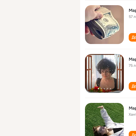
Ма
57 л
До
Ма
75 л
До
Ма
Хан
До