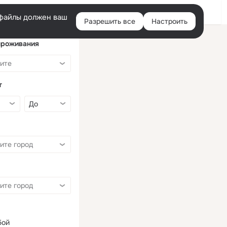
Войти
e-файлы должен ваш
Разрешить все
Настроить
Правая
колонка
проживания
т
бой