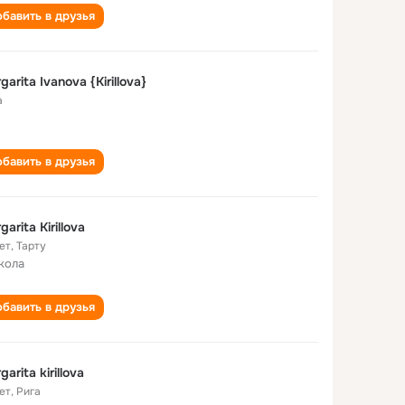
бавить в друзья
garita Ivanova {Kirillova}
а
бавить в друзья
garita Kirillova
ет
,
Тарту
кола
бавить в друзья
garita kirillova
ет
,
Рига