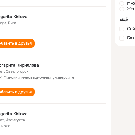
Му
Жен
garita Kirilova
Ещё
года
,
Рига
Сей
Без
бавить в друзья
ргарита Кириллова
лет
,
Светлогорск
, Минский инновационный университет
бавить в друзья
garita Kirilova
лет
,
Фамагуста
школа