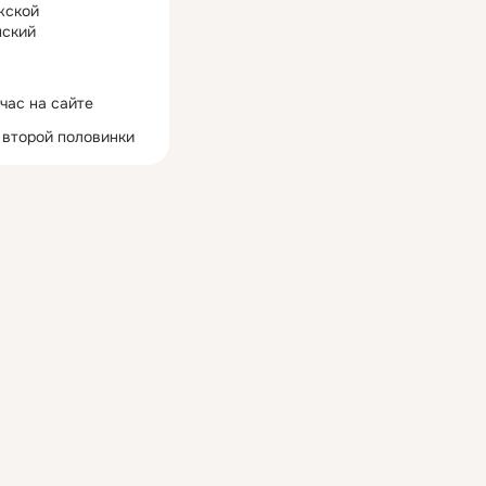
жской
ский
час на сайте
 второй половинки