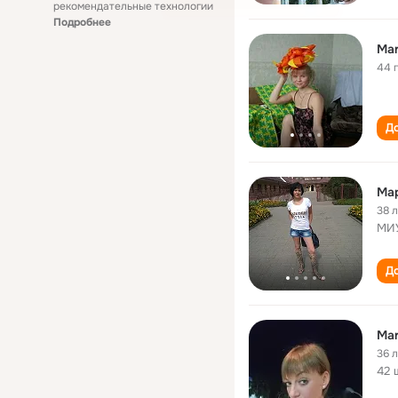
рекомендательные технологии
Подробнее
Mar
44 
До
Ма
38 
МИУ
До
Mar
36 
42 