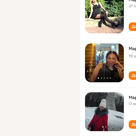
37 л
До
Ма
19 
До
Ма
17 л
До