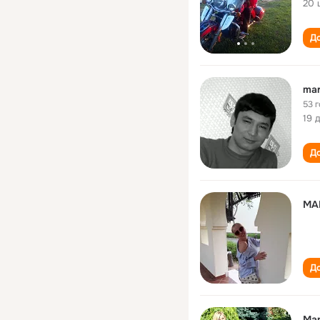
20 
До
mar
53 
19 
До
МА
До
Ма