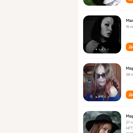
Mar
16 л
До
Мар
38 
До
Ма
27 л
НГТ
уни