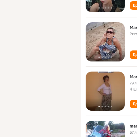
До
Mar
Риг
До
Mar
79 л
4 ш
До
mar
57 л