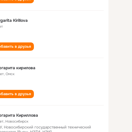
garita Kirillova
ет
бавить в друзья
гарита кирилова
лет
,
Омск
бавить в друзья
ргарита Кириллова
ет
,
Новосибирск
У, Новосибирский государственный технический
верситет (бывш. НЭТИ, НЭИ)