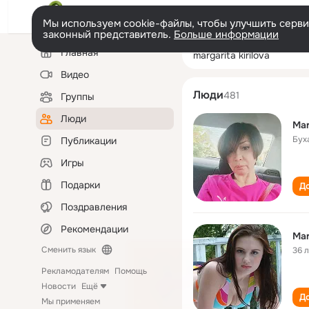
Мы используем cookie-файлы, чтобы улучшить сервис
законный представитель.
Больше информации
Левая
Поиск
Главная
margarita kirilov
колонка
по
людям
Видео
Люди
481
Группы
Люди
Mar
Бух
Публикации
Игры
Подарки
До
Поздравления
Рекомендации
Mar
Сменить язык
36 
Рекламодателям
Помощь
Новости
Ещё
До
Мы применяем