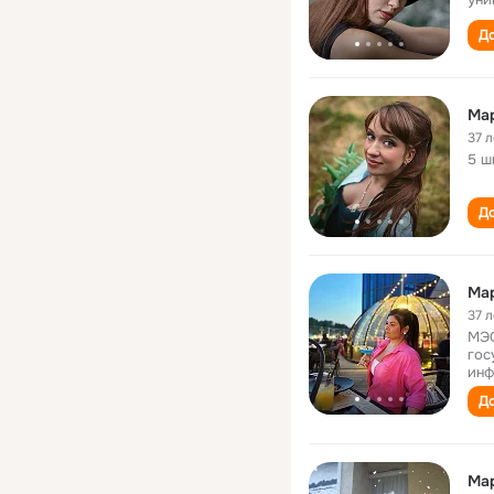
До
Ма
37 л
5 ш
До
Ма
37 л
МЭС
гос
инф
До
Ма