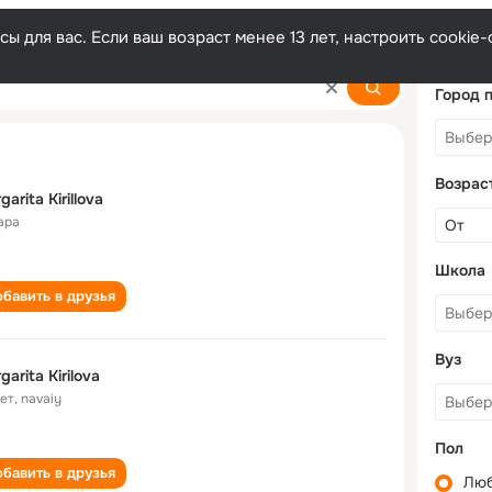
ы для вас. Если ваш возраст менее 13 лет, настроить cooki
a
Город 
Возрас
garita Kirillova
ара
Школа
бавить в друзья
Вуз
garita Kirilova
лет
,
navaiy
Пол
бавить в друзья
Лю