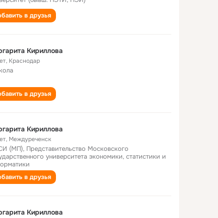
бавить в друзья
ргарита Кириллова
ет
,
Краснодар
кола
бавить в друзья
ргарита Кириллова
ет
,
Междуреченск
И (МП), Представительство Московского
ударственного университета экономики, статистики и
орматики
бавить в друзья
ргарита Кириллова