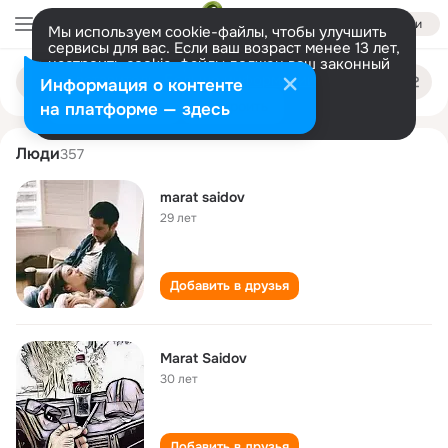
Войти
Мы используем cookie-файлы, чтобы улучшить
сервисы для вас. Если ваш возраст менее 13 лет,
настроить cookie-файлы должен ваш законный
marat saidov
Поиск
представитель.
Больше информации
Информация о контенте
по
людям
Разрешить все
Настроить
на платформе — здесь
Люди
357
marat saidov
29 лет
Добавить в друзья
Marat Saidov
30 лет
Добавить в друзья