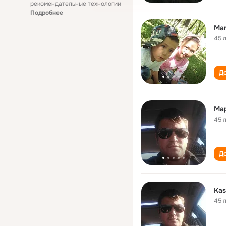
рекомендательные технологии
Подробнее
Mar
45 
До
Ма
45 
До
Kas
45 