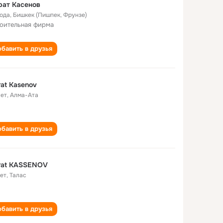
рат Касенов
года
,
Бишкек (Пишпек, Фрунзе)
оительная фирма
бавить в друзья
at Kasenov
лет
,
Алма-Ата
бавить в друзья
rat KASSENOV
лет
,
Талас
бавить в друзья