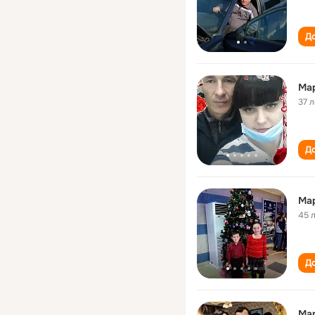
До
Ма
37 л
До
Ма
45 
До
Ма