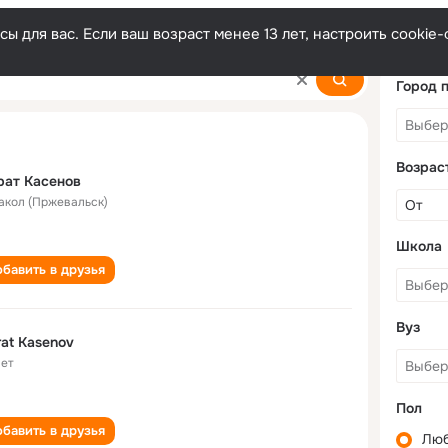
ы для вас. Если ваш возраст менее 13 лет, настроить cooki
Город 
Возрас
рат Касенов
акол (Пржевальск)
Школа
бавить в друзья
Вуз
at Kasenov
лет
Пол
бавить в друзья
Лю