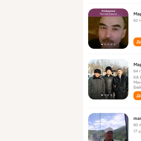
Ма
62 
До
Ма
64 
КА 
Мин
Бей
До
mar
60 
17 