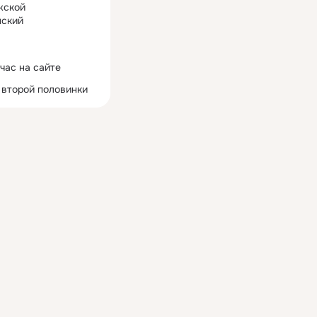
жской
ский
час на сайте
 второй половинки