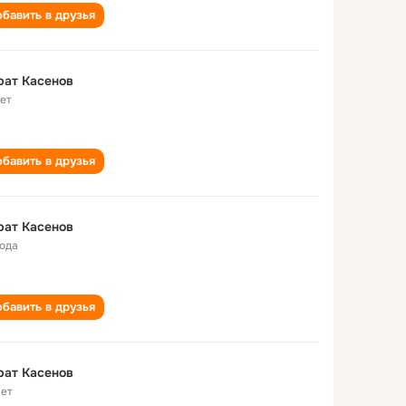
бавить в друзья
рат Касенов
лет
бавить в друзья
рат Касенов
года
бавить в друзья
рат Касенов
лет