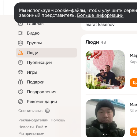
Мы используем cookie-файлы, чтобы улучшить сервис
законный представитель.
Больше информации
Левая
Поиск
Главная
marat kasenov
колонка
по
людям
Видео
Люди
148
Группы
Люди
Ма
Кар
Публикации
Игры
Подарки
До
Поздравления
Рекомендации
Mar
Сменить язык
50 
Рекламодателям
Помощь
Новости
Ещё
До
Мы применяем