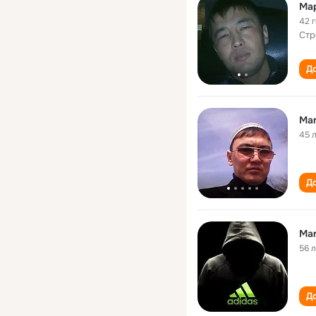
Ма
42 
Cтр
До
Mar
45 
До
Ma
56 
До