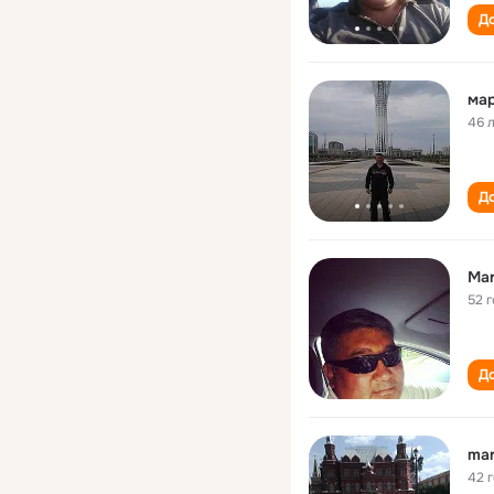
До
мар
46 
До
Mar
52 
До
mar
42 