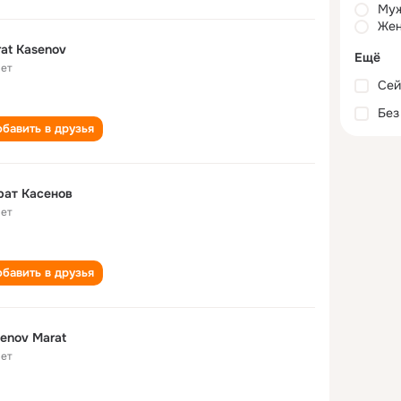
Му
Жен
at Kasenov
Ещё
лет
Сей
Без
бавить в друзья
рат Касенов
лет
бавить в друзья
enov Marat
лет