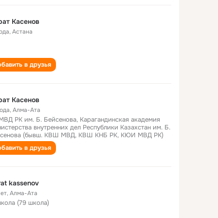
рат Касенов
года
,
Астана
бавить в друзья
рат Касенов
года
,
Алма-Ата
МВД РК им. Б. Бейсенова, Карагандинская академия
истерства внутренних дел Республики Казахстан им. Б.
сенова (бывш. КВШ МВД, КВШ КНБ РК, КЮИ МВД РК)
бавить в друзья
at kassenov
лет
,
Алма-Ата
школа (79 школа)