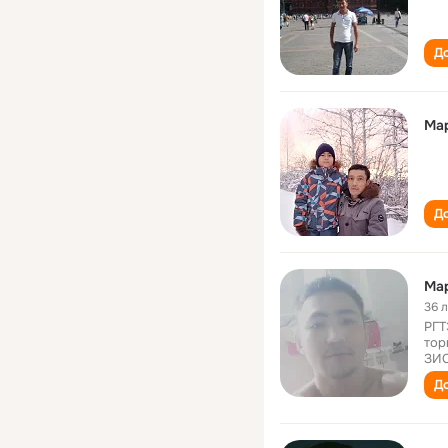
До
Ма
До
Ма
36 
РГТ
тор
ЗИС
До