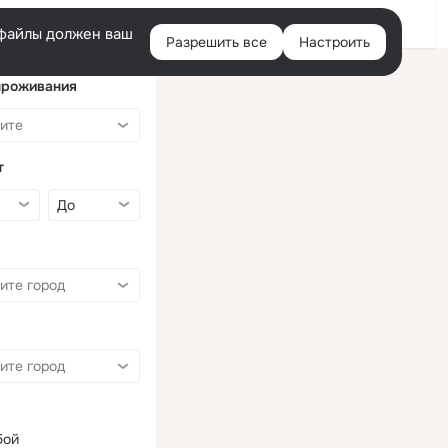
Войти
e-файлы должен ваш
Разрешить все
Настроить
Правая
колонка
проживания
т
бой