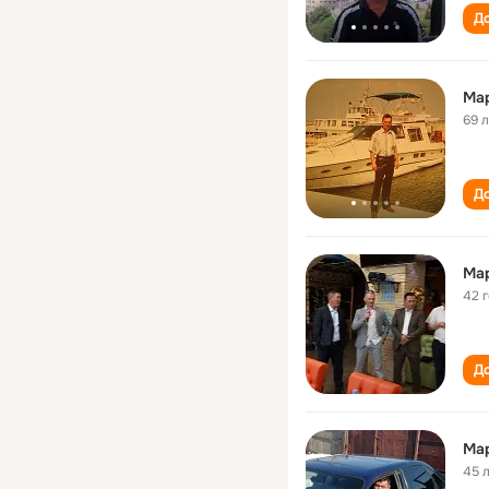
До
Ма
69 
До
Ма
42 
До
Ма
45 