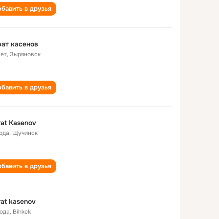
бавить в друзья
ат касенов
лет
,
Зыряновск
бавить в друзья
at Kasenov
года
,
Щучинск
бавить в друзья
at kasenov
года
,
Bihkek