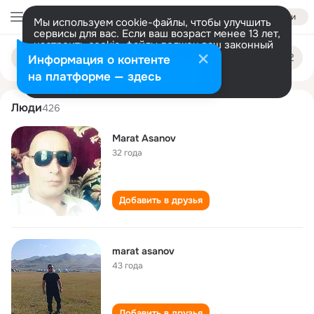
Войти
Мы используем cookie-файлы, чтобы улучшить
сервисы для вас. Если ваш возраст менее 13 лет,
настроить cookie-файлы должен ваш законный
marat asanov
Поиск
представитель.
Больше информации
Информация о контенте
по
людям
Разрешить все
Настроить
на платформе — здесь
Люди
426
Marat Asanov
32 года
Добавить в друзья
marat asanov
43 года
Добавить в друзья