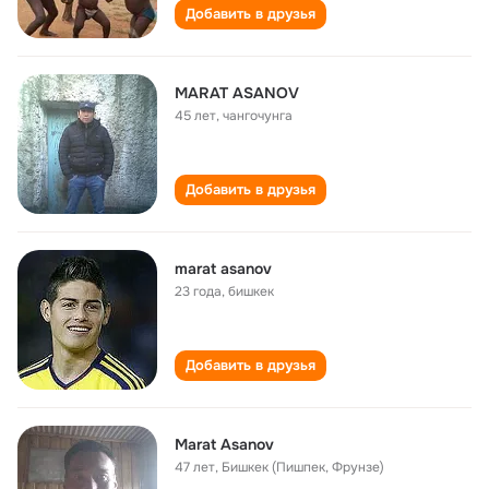
Добавить в друзья
MARAT ASANOV
45 лет
,
чангочунга
Добавить в друзья
marat asanov
23 года
,
бишкек
Добавить в друзья
Marat Asanov
47 лет
,
Бишкек (Пишпек, Фрунзе)