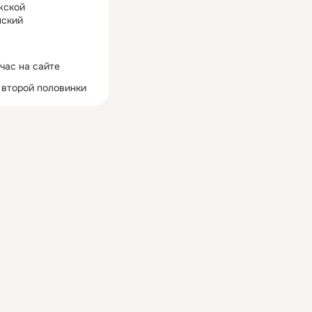
жской
ский
час на сайте
 второй половинки