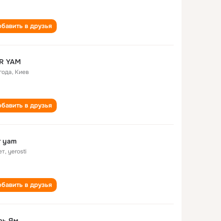
бавить в друзья
R YAM
года
,
Киев
бавить в друзья
r yam
ет
,
yerosti
бавить в друзья
рь Ям