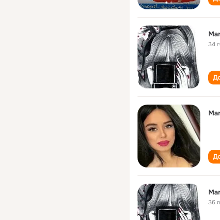
Ma
34 
До
Ma
До
Ma
36 