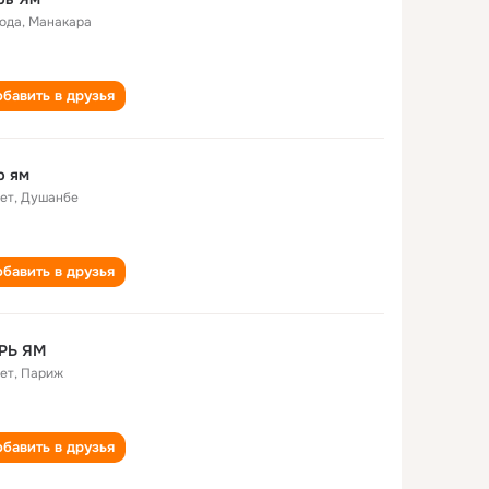
года
,
Манакара
бавить в друзья
р ям
лет
,
Душанбе
бавить в друзья
РЬ ЯМ
лет
,
Париж
бавить в друзья