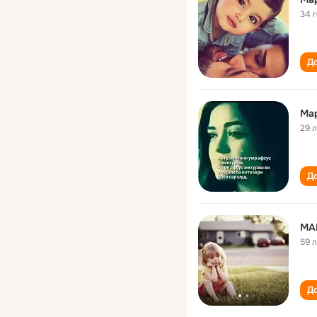
34 
До
Ма
29 
До
МА
59 
До