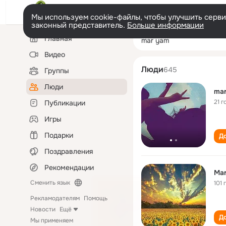
Мы используем cookie-файлы, чтобы улучшить сервис
законный представитель.
Больше информации
Левая
Поиск
Главная
mar yam
колонка
по
людям
Видео
Люди
645
Группы
Люди
ma
21 г
Публикации
Игры
Подарки
До
Поздравления
Рекомендации
Ma
Сменить язык
101 
Рекламодателям
Помощь
Новости
Ещё
До
Мы применяем