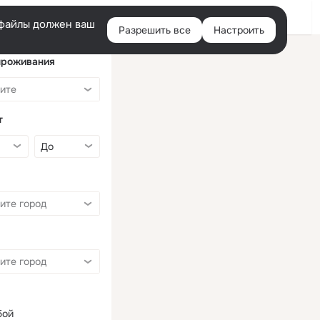
Войти
e-файлы должен ваш
Разрешить все
Настроить
Правая
колонка
проживания
т
бой