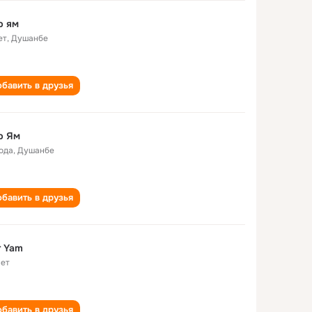
р ям
ет
,
Душанбе
бавить в друзья
р Ям
года
,
Душанбе
бавить в друзья
r Yam
лет
бавить в друзья