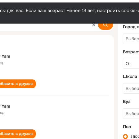
ы для вас. Если ваш возраст менее 13 лет, настроить cooki
Город 
Возрас
r Yam
од
Школа
бавить в друзья
Вуз
r Yam
год
Пол
бавить в друзья
Лю