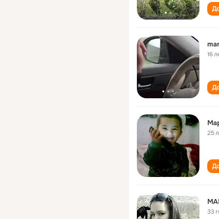
До
ma
16 л
До
Ма
25 
До
MA
33 