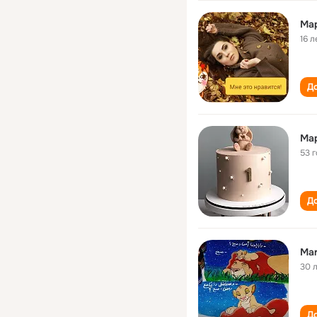
Ма
16 л
До
Ма
53 
До
Ma
30 
До