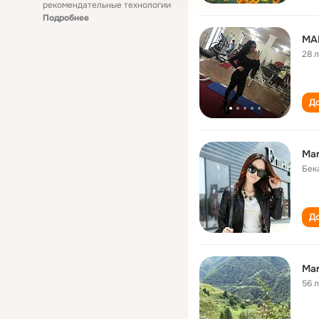
рекомендательные технологии
Подробнее
MA
28 
До
Ma
Бек
До
Ma
56 