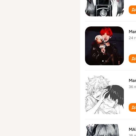
До
Ma
24 
До
Ma
36 
До
MA
35 