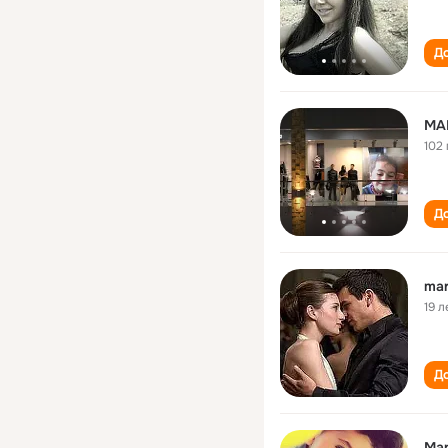
До
MA
102 
До
ma
19 л
До
Ма