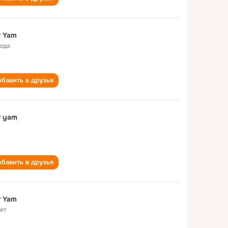
r Yam
года
бавить в друзья
r yam
бавить в друзья
r Yam
лет