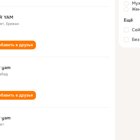
Му
Жен
R YAM
Ещё
лет
,
Ереван
Сей
Без
бавить в друзья
r yam
абад
бавить в друзья
r yam
лет