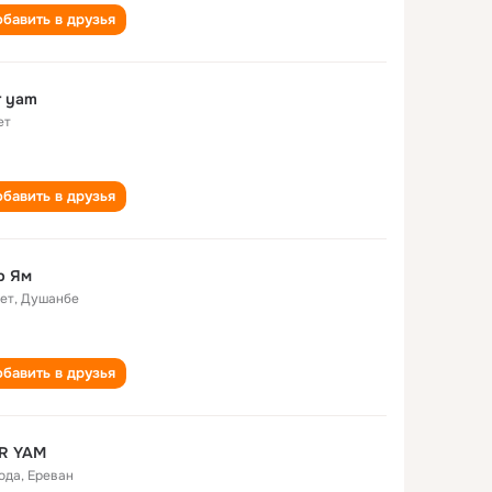
бавить в друзья
r yam
ет
бавить в друзья
р Ям
лет
,
Душанбе
бавить в друзья
R YAM
года
,
Ереван