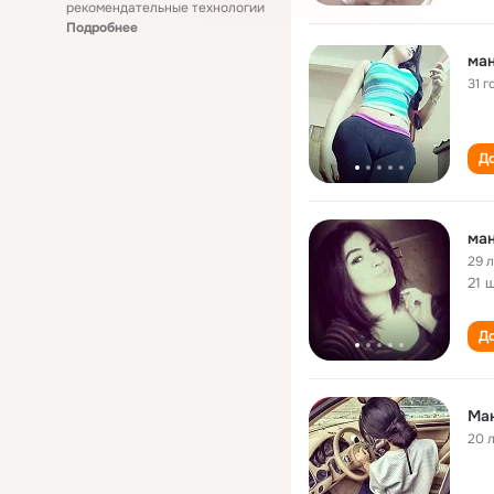
рекомендательные технологии
Подробнее
ма
31 г
До
ма
29 
21 
До
Ма
20 