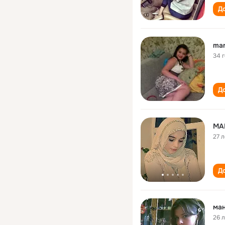
До
man
34 
До
МА
27 л
До
ма
26 