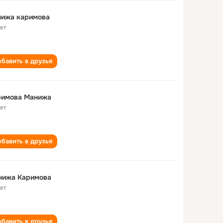
нижа каримова
лет
бавить в друзья
римова Манижа
лет
бавить в друзья
нижа Каримова
лет
бавить в друзья