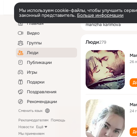
Мы используем cookie-файлы, чтобы улучшить сервис
законный представитель.
Больше информации
Левая
Поиск
Главная
manizha karimo
колонка
по
людям
Видео
Люди
279
Группы
Люди
Man
26 
Публикации
Игры
Подарки
До
Поздравления
Рекомендации
Man
Сменить язык
24 
Рекламодателям
Помощь
Новости
Ещё
До
Мы применяем