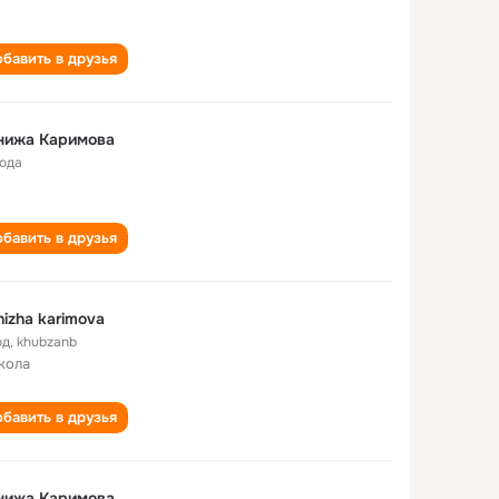
бавить в друзья
нижа Каримова
года
бавить в друзья
izha karimova
од
,
khubzanb
кола
бавить в друзья
нижа Каримова