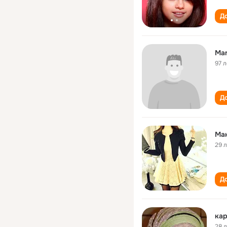
До
Man
97 л
До
Ма
29 
До
ка
28 