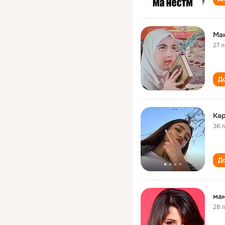
Ма
27 л
До
Ка
36 
До
ма
28 