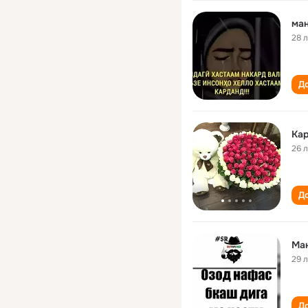
ма
28 
До
Ка
26 
До
Ма
29 
До