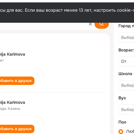
ы для вас. Если ваш возраст менее 13 лет, настроить cooki
va
Город 
Возрас
ija Karimova
лет
Школа
бавить в друзья
Вуз
ija Karimova
года
,
Казань
Пол
бавить в друзья
Лю