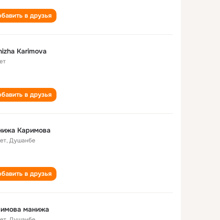
бавить в друзья
izha Karimova
ет
бавить в друзья
нижа Каримова
лет
,
Душанбе
бавить в друзья
римова манижа
лет
,
Душанбе