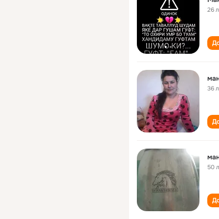
26 
До
ма
36 
До
ма
50 
До