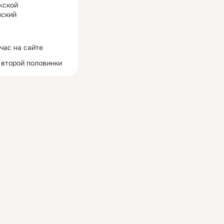
жской
ский
час на сайте
 второй половинки