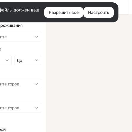
Войти
e-файлы должен ваш
Разрешить все
Настроить
Правая
колонка
проживания
т
бой