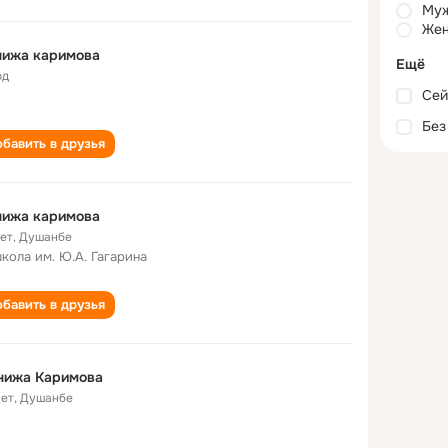
Му
Жен
нижа каримова
Ещё
од
Сей
Без
бавить в друзья
нижа каримова
лет
,
Душанбе
школа им. Ю.А. Гагарина
бавить в друзья
нижа Каримова
лет
,
Душанбе