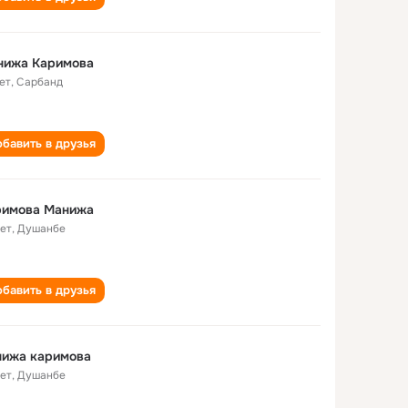
нижа Каримова
ет
,
Сарбанд
бавить в друзья
римова Манижа
лет
,
Душанбе
бавить в друзья
нижа каримова
лет
,
Душанбе