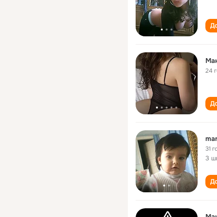
До
Ма
24 
До
man
31 г
3 ш
До
Ма