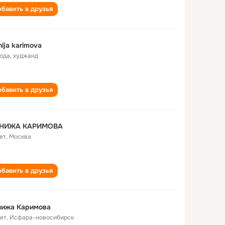
бавить в друзья
ija karimova
года
,
худжанд
бавить в друзья
НИЖА КАРИМОВА
ет
,
Москва
бавить в друзья
нижа Каримова
лет
,
Исфара-новосибирск