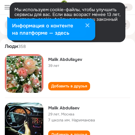
Войти
Мы используем cookie-файлы, чтобы улучшить
сервисы для вас. Если ваш возраст менее 13 лет,
настроить cookie-файлы должен ваш законный
malik abdullaev
Поиск
представитель.
Больше информации
Информация о контенте
по
людям
Разрешить все
Настроить
на платформе — здесь
Люди
358
Malik Abdullayev
39 лет
Добавить в друзья
Malik Abdullaev
29 лет
,
Москва
7 школа им. Нариманова
Добавить в друзья