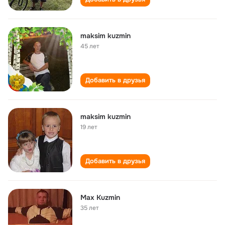
maksim kuzmin
45 лет
Добавить в друзья
maksim kuzmin
19 лет
Добавить в друзья
Max Kuzmin
35 лет