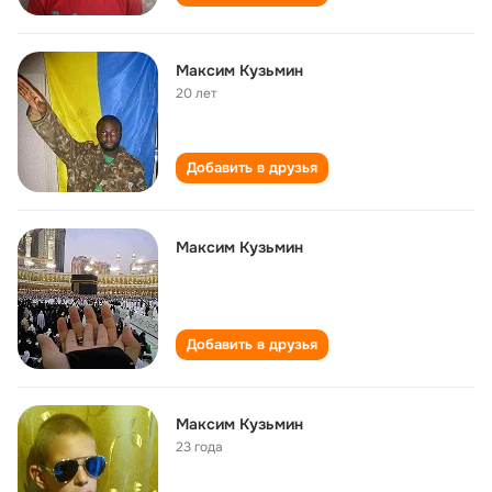
Максим Кузьмин
20 лет
Добавить в друзья
Максим Кузьмин
Добавить в друзья
Максим Кузьмин
23 года