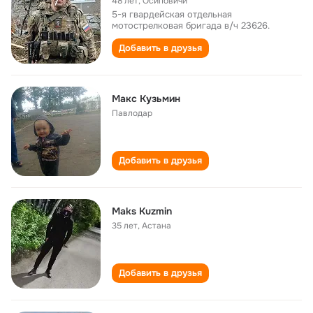
48 лет
,
Осиповичи
5-я гвардейская отдельная
мотострелковая бригада в/ч 23626.
Добавить в друзья
Макс Кузьмин
Павлодар
Добавить в друзья
Maks Kuzmin
35 лет
,
Астана
Добавить в друзья