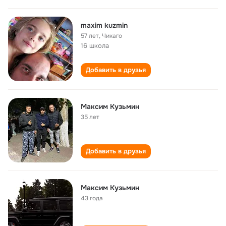
maxim kuzmin
57 лет
,
Чикаго
16 школа
Добавить в друзья
Максим Кузьмин
35 лет
Добавить в друзья
Максим Кузьмин
43 года