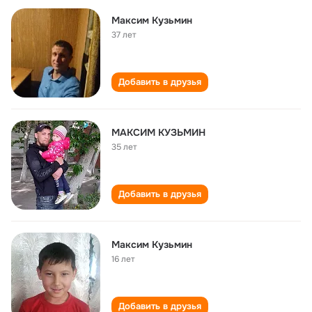
Максим Кузьмин
37 лет
Добавить в друзья
МАКСИМ КУЗЬМИН
35 лет
Добавить в друзья
Максим Кузьмин
16 лет
Добавить в друзья