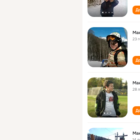
До
Ма
23 
До
Ма
28 
До
Ма
14 л