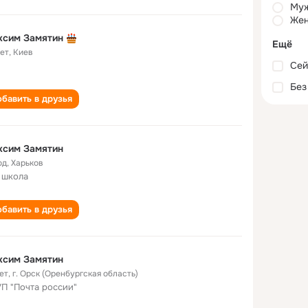
Му
Жен
ксим Замятин
Ещё
лет
,
Киев
Сей
Без
бавить в друзья
ксим Замятин
од
,
Харьков
 школа
бавить в друзья
ксим Замятин
ет
,
г. Орск (Оренбургская область)
П "Почта россии"