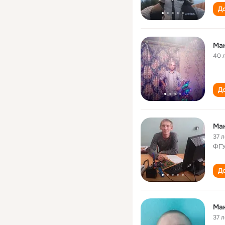
До
Ма
40 
До
Ма
37 л
ФГУ
До
Ма
37 л