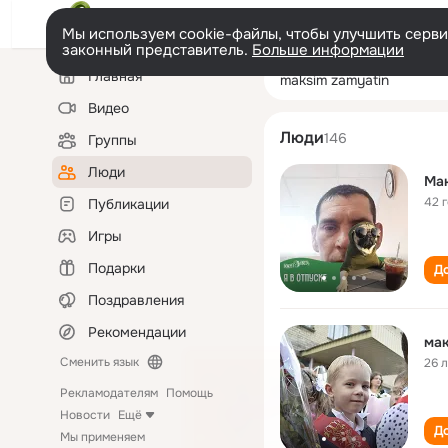
Мы используем cookie-файлы, чтобы улучшить сервис
законный представитель.
Больше информации
Левая
Поиск
Главная
maksim zamyati
колонка
по
людям
Видео
Люди
146
Группы
Люди
Ма
42 
Публикации
Игры
Подарки
До
Поздравления
Рекомендации
мак
Сменить язык
26 
Рекламодателям
Помощь
Новости
Ещё
До
Мы применяем