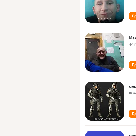
До
Ма
44 
До
мак
18 л
До
мак