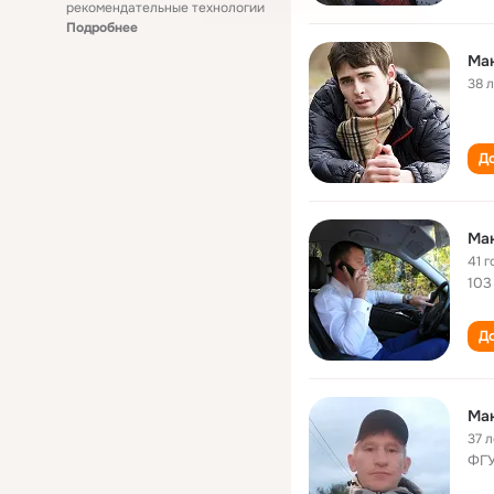
рекомендательные технологии
Подробнее
Ма
38 
До
Ма
41 г
103
До
Ма
37 л
ФГУ