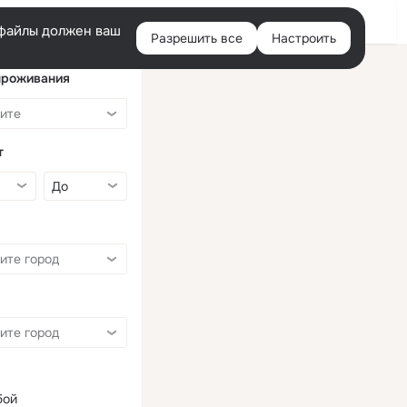
Войти
e-файлы должен ваш
Разрешить все
Настроить
Правая
колонка
проживания
т
бой