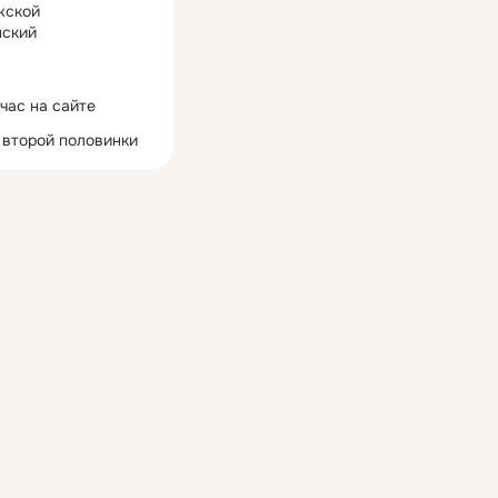
жской
ский
час на сайте
 второй половинки