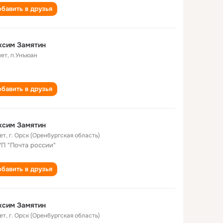
бавить в друзья
ксим Замятин
лет
,
п.Унъюан
бавить в друзья
ксим Замятин
ет
,
г. Орск (Оренбургская область)
П "Почта россии"
бавить в друзья
ксим Замятин
ет
,
г. Орск (Оренбургская область)