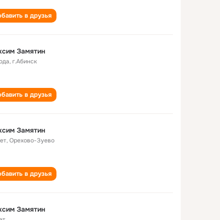
бавить в друзья
ксим Замятин
года
,
г.Абинск
бавить в друзья
ксим Замятин
лет
,
Орехово-Зуево
бавить в друзья
ксим Замятин
ет