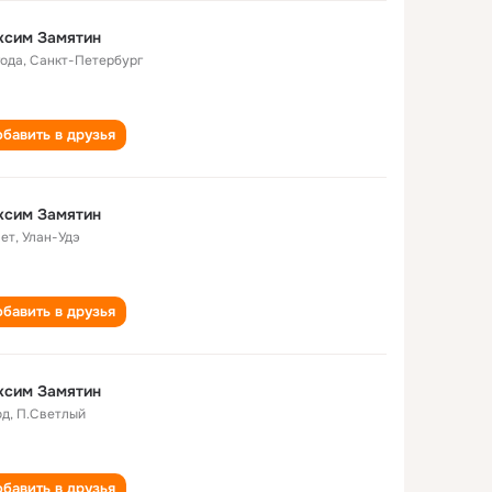
ксим Замятин
года
,
Санкт-Петербург
бавить в друзья
ксим Замятин
лет
,
Улан-Удэ
бавить в друзья
ксим Замятин
од
,
П.Светлый
бавить в друзья