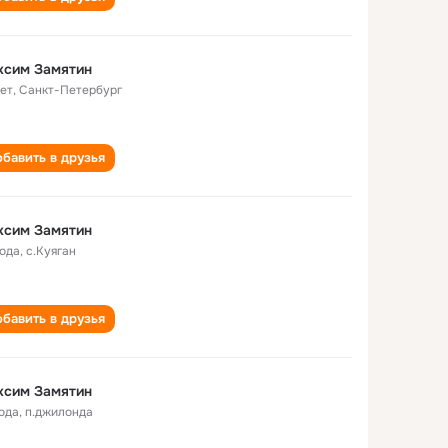
ксим Замятин
лет
,
Санкт-Петербург
бавить в друзья
ксим Замятин
года
,
с.Куяган
бавить в друзья
ксим Замятин
года
,
п.джилонда