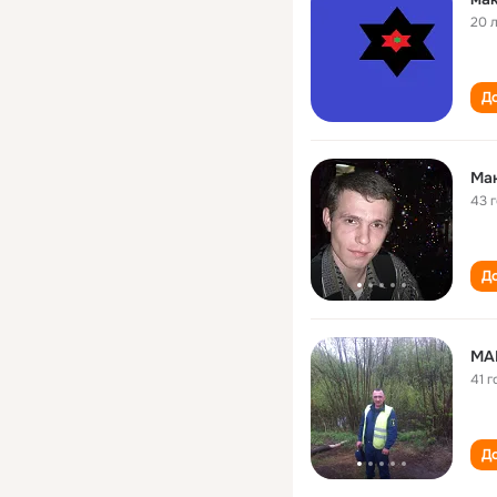
20 
До
Ма
43 
До
МА
41 г
До