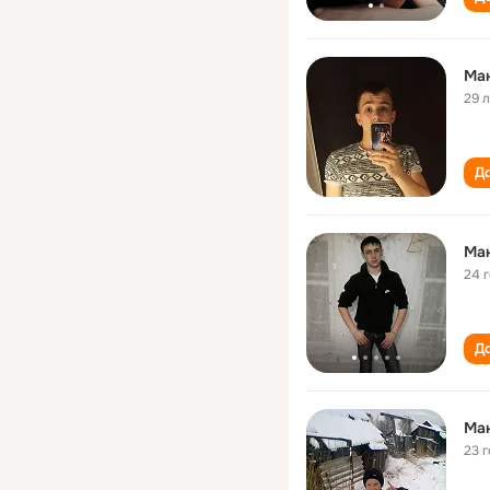
Ма
29 
До
Ма
24 
До
Ма
23 