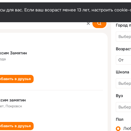
ы для вас. Если ваш возраст менее 13 лет, настроить cooki
n
Город 
Возрас
ксим Замятин
года
Школа
бавить в друзья
Вуз
сим замятин
лет
,
Покровск
Пол
бавить в друзья
Лю