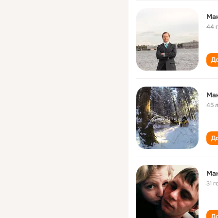
Ма
44 
До
Ма
45 
До
Ма
31 г
До