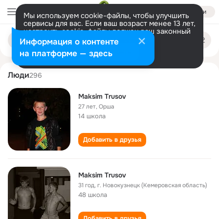
Войти
Мы используем cookie-файлы, чтобы улучшить
сервисы для вас. Если ваш возраст менее 13 лет,
настроить cookie-файлы должен ваш законный
maksim trusov
Поиск
представитель.
Больше информации
Информация о контенте
по
людям
Разрешить все
Настроить
на платформе — здесь
Люди
296
Maksim Trusov
27 лет
,
Орша
14 школа
Добавить в друзья
Maksim Trusov
31 год
,
г. Новокузнецк (Кемеровская область)
48 школа
Добавить в друзья