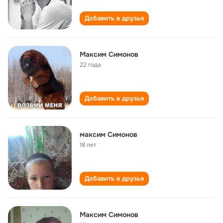
Добавить в друзья
Максим Симонов
22 года
Добавить в друзья
максим Симонов
18 лет
Добавить в друзья
Максим Симонов