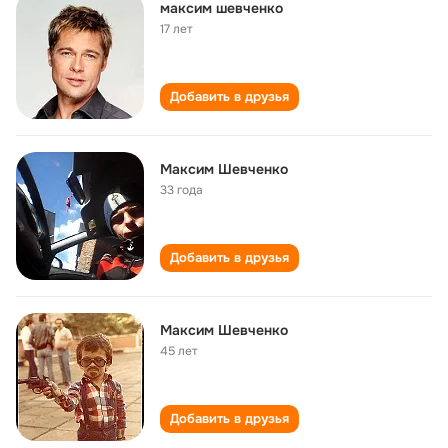
максим шевченко
17 лет
Добавить в друзья
Максим Шевченко
33 года
Добавить в друзья
Максим Шевченко
45 лет
Добавить в друзья