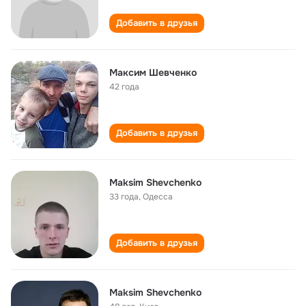
Добавить в друзья
Максим Шевченко
42 года
Добавить в друзья
Maksim Shevchenko
33 года
,
Одесса
Добавить в друзья
Maksim Shevchenko