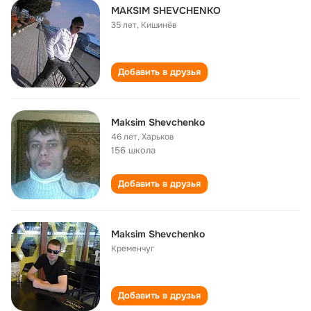
MAKSIM SHEVCHENKO
35 лет
,
Кишинёв
Добавить в друзья
Maksim Shevchenko
46 лет
,
Харьков
156 школа
Добавить в друзья
Maksim Shevchenko
Кременчуг
Добавить в друзья