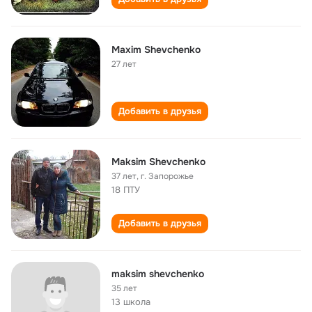
Maxim Shevchenko
27 лет
Добавить в друзья
Maksim Shevchenko
37 лет
,
г. Запорожье
18 ПТУ
Добавить в друзья
maksim shevchenko
35 лет
13 школа