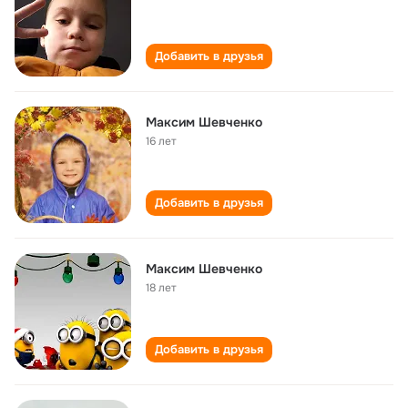
Добавить в друзья
Максим Шевченко
16 лет
Добавить в друзья
Максим Шевченко
18 лет
Добавить в друзья