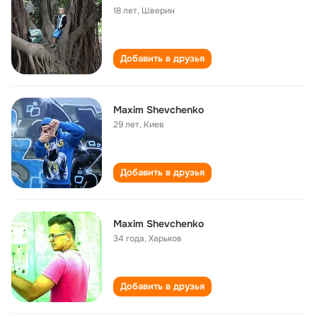
18 лет
,
Шверин
Добавить в друзья
Maxim Shevchenko
29 лет
,
Киев
Добавить в друзья
Maxim Shevchenko
34 года
,
Харьков
Добавить в друзья