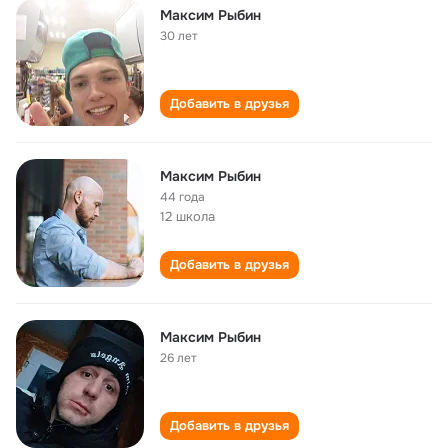
Максим Рыбин
30 лет
Добавить в друзья
Максим Рыбин
44 года
12 школа
Добавить в друзья
Максим Рыбин
26 лет
Добавить в друзья