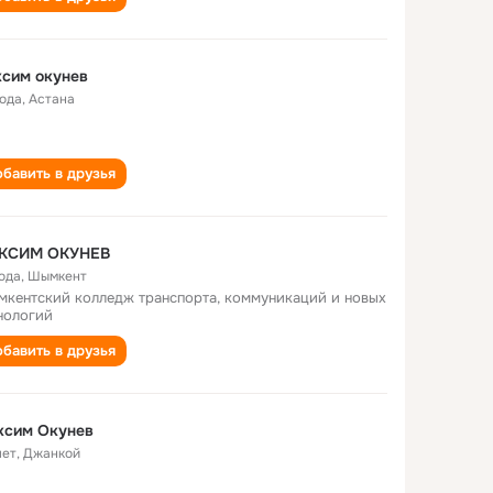
сим окунев
года
,
Астана
бавить в друзья
КСИМ ОКУНЕВ
года
,
Шымкент
кентский колледж транспорта, коммуникаций и новых
нологий
бавить в друзья
ксим Окунев
лет
,
Джанкой