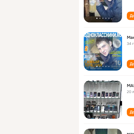
До
Ма
34 
До
20 
До
ма