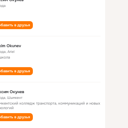
года
бавить в друзья
xim Okunev
года
,
Ariel
школа
бавить в друзья
ксим Окунев
года
,
Шымкент
кентский колледж транспорта, коммуникаций и новых
нологий
бавить в друзья