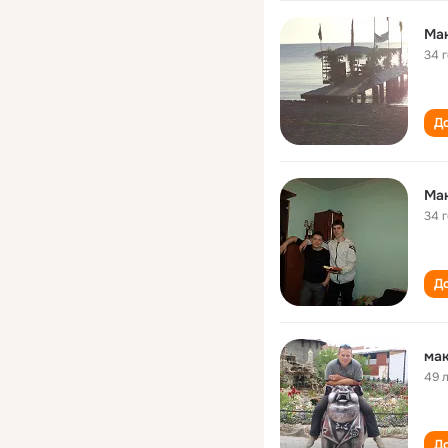
Ма
34 
До
Ма
34 
До
мак
49 
До