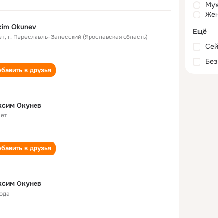
Му
Жен
xim Okunev
Ещё
ет
,
г. Переславль-Залесский (Ярославская область)
Сей
Без
бавить в друзья
ксим Окунев
лет
бавить в друзья
ксим Окунев
года