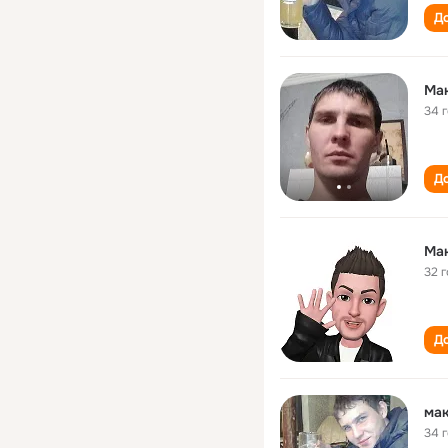
До
Ма
34 
До
Ма
32 
До
мак
34 