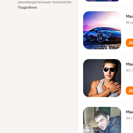
рекомендательные технологии
Подробнее
Ma
19 л
До
Ма
40 
До
Ма
34 