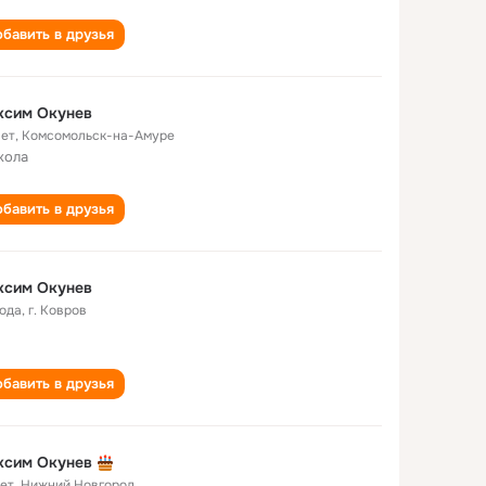
бавить в друзья
ксим Окунев
лет
,
Комсомольск-на-Амуре
кола
бавить в друзья
ксим Окунев
года
,
г. Ковров
бавить в друзья
ксим Окунев
лет
,
Нижний Новгород