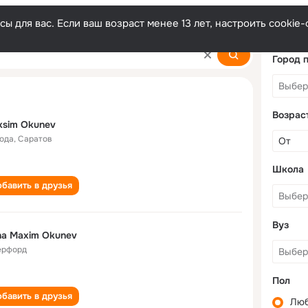
ы для вас. Если ваш возраст менее 13 лет, настроить cooki
Город 
Возрас
ksim Okunev
года
,
Саратов
Школа
бавить в друзья
Вуз
a Maxim Okunev
ерфорд
Пол
бавить в друзья
Лю