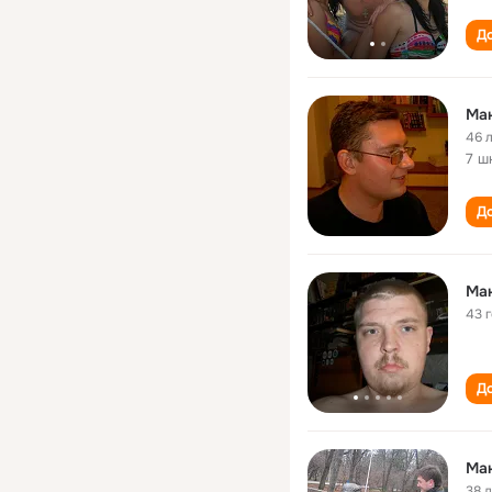
До
Ма
46 
7 ш
До
Ма
43 
До
Ма
38 