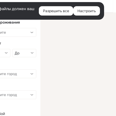
Войти
e-файлы должен ваш
Разрешить все
Настроить
Правая
колонка
проживания
т
бой