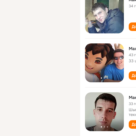
34 
До
Ma
43 
33 
До
Ма
33 
Шым
тех
До