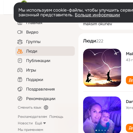
Мы используем cookie-файлы, чтобы улучшить сервис
законный представитель.
Больше информации
Левая
Поиск
Главная
maksim okunev
колонка
по
людям
Видео
Люди
222
Группы
Люди
Ma
43 
Публикации
Игры
Подарки
До
Поздравления
Рекомендации
Dan
Сменить язык
Уот
Рекламодателям
Помощь
Новости
Ещё
До
Мы применяем