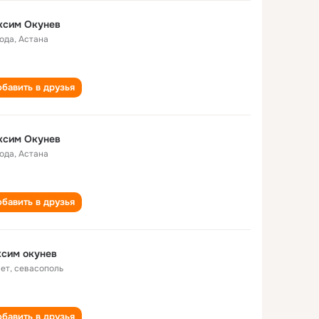
ксим Окунев
года
,
Астана
бавить в друзья
ксим Окунев
года
,
Астана
бавить в друзья
сим окунев
лет
,
севасополь
бавить в друзья