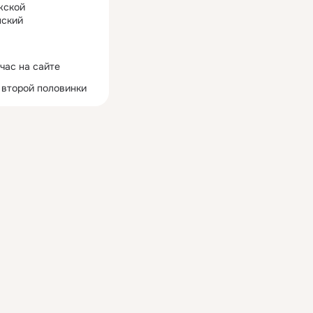
жской
ский
час на сайте
 второй половинки