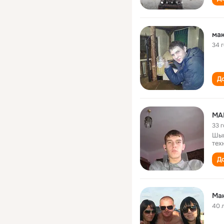
мак
34 
До
МА
33 
Шым
тех
До
Ма
40 