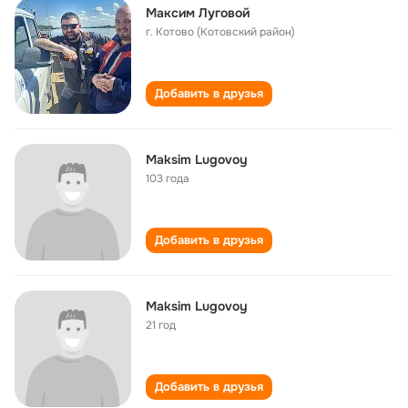
Максим Луговой
г. Котово (Котовский район)
Добавить в друзья
Maksim Lugovoy
103 года
Добавить в друзья
Maksim Lugovoy
21 год
Добавить в друзья