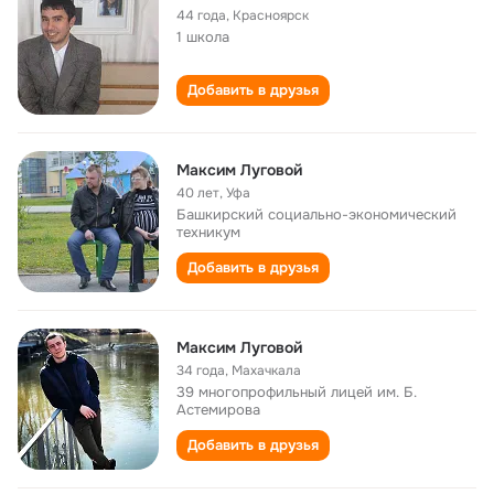
44 года
,
Красноярск
1 школа
Добавить в друзья
Максим Луговой
40 лет
,
Уфа
Башкирский социально-экономический
техникум
Добавить в друзья
Максим Луговой
34 года
,
Махачкала
39 многопрофильный лицей им. Б.
Астемирова
Добавить в друзья