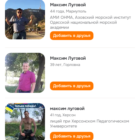
Максим Луговой
44 года
,
Мариуполь
АМИ ОНМА, Азовский морской институт
Одесской национальной морской
академии
Добавить в друзья
Максим Луговой
39 лет
,
Горловка
Добавить в друзья
максим луговой
41 год
,
Херсон
лицей при Херсонском Педагогическом
Университете
Добавить в друзья