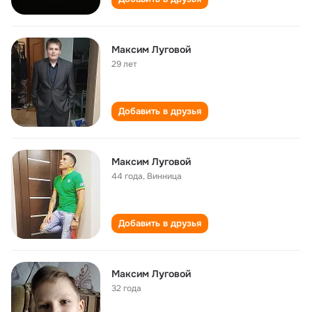
Максим Луговой
29 лет
Добавить в друзья
Максим Луговой
44 года
,
Винница
Добавить в друзья
Максим Луговой
32 года