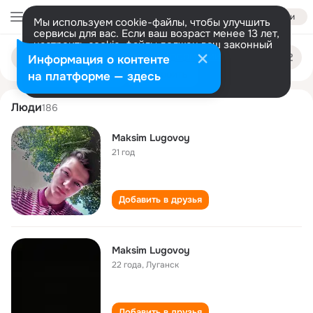
Войти
Мы используем cookie-файлы, чтобы улучшить
сервисы для вас. Если ваш возраст менее 13 лет,
настроить cookie-файлы должен ваш законный
maksim lugovoy
Поиск
представитель.
Больше информации
Информация о контенте
по
людям
Разрешить все
Настроить
на платформе — здесь
Люди
186
Maksim Lugovoy
21 год
Добавить в друзья
Maksim Lugovoy
22 года
,
Луганск
Добавить в друзья