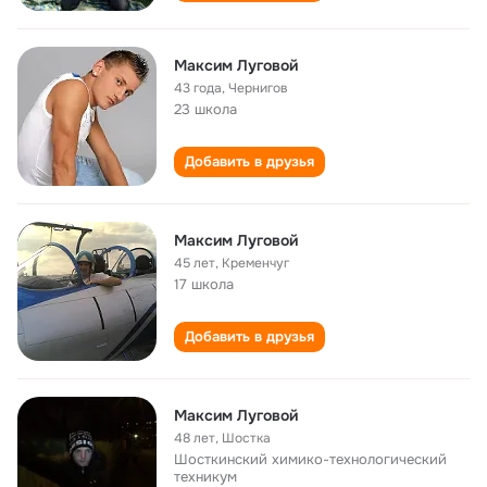
Максим Луговой
43 года
,
Чернигов
23 школа
Добавить в друзья
Максим Луговой
45 лет
,
Кременчуг
17 школа
Добавить в друзья
Максим Луговой
48 лет
,
Шостка
Шосткинский химико-технологический
техникум