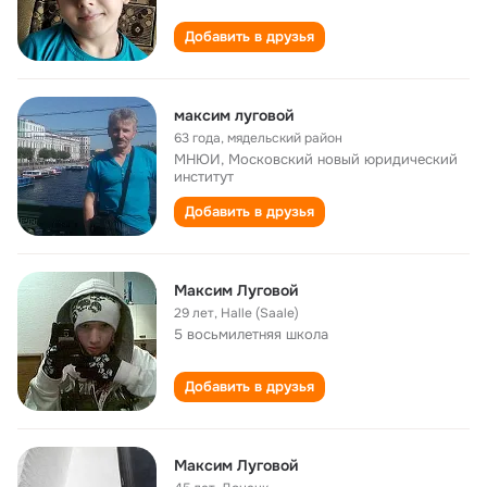
Добавить в друзья
максим луговой
63 года
,
мядельский район
МНЮИ, Московский новый юридический
институт
Добавить в друзья
Максим Луговой
29 лет
,
Halle (Saale)
5 восьмилетняя школа
Добавить в друзья
Максим Луговой