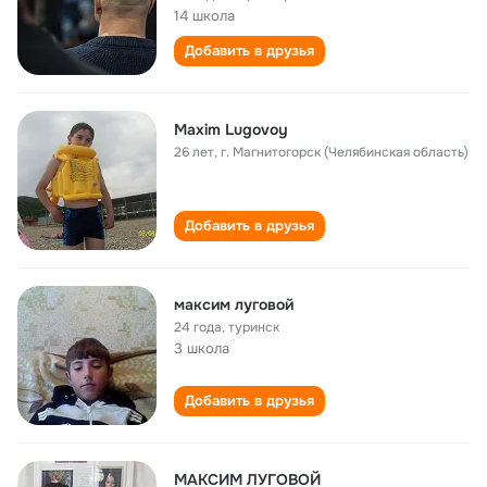
14 школа
Добавить в друзья
Maxim Lugovoy
26 лет
,
г. Магнитогорск (Челябинская область)
Добавить в друзья
максим луговой
24 года
,
туринск
3 школа
Добавить в друзья
МАКСИМ ЛУГОВОЙ