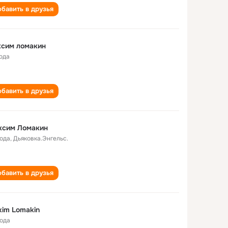
бавить в друзья
ксим ломакин
года
бавить в друзья
ксим Ломакин
года
,
Дьяковка.Энгельс.
бавить в друзья
im Lomakin
года