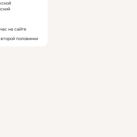
жской
ский
час на сайте
 второй половинки