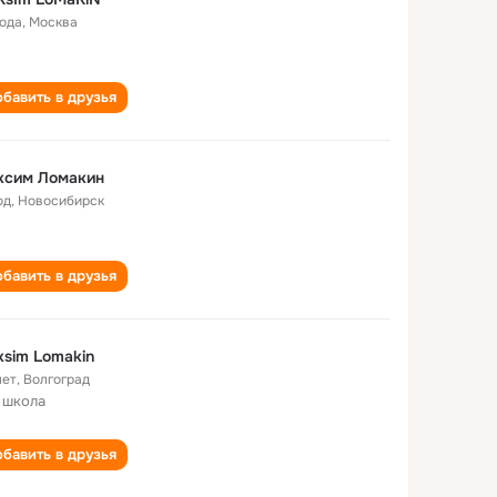
года
,
Москва
бавить в друзья
ксим Ломакин
од
,
Новосибирск
бавить в друзья
sim Lomakin
лет
,
Волгоград
 школа
бавить в друзья