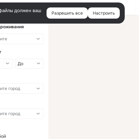
Войти
e-файлы должен ваш
Разрешить все
Настроить
Правая
колонка
проживания
т
бой