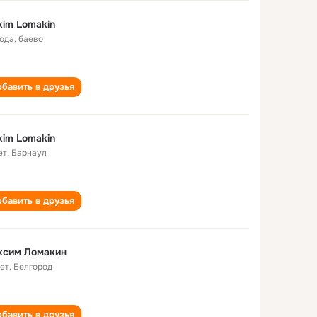
im Lomakin
года
,
баево
бавить в друзья
im Lomakin
ет
,
Барнаул
бавить в друзья
ксим Ломакин
лет
,
Белгород
бавить в друзья