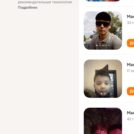
рекомендательные технологии
Подробнее
Ма
33 
До
Ма
17 л
До
Ма
42 