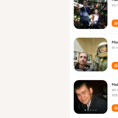
24 
До
Ма
41 г
До
Mak
40 
105
До