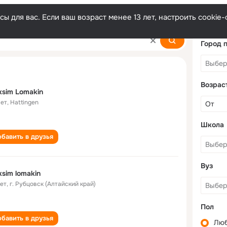
ы для вас. Если ваш возраст менее 13 лет, настроить cooki
Город 
Возрас
sim Lomakin
лет
,
Hattingen
Школа
бавить в друзья
Вуз
sim lomakin
лет
,
г. Рубцовск (Алтайский край)
Пол
бавить в друзья
Лю