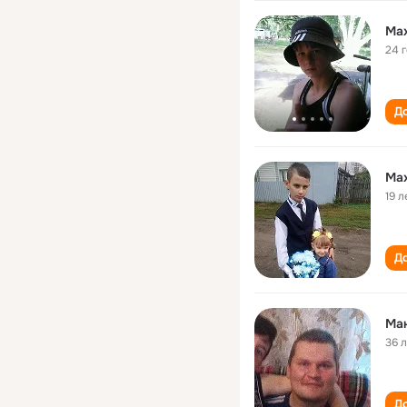
Max
24 
До
Max
19 л
До
Ма
36 
До