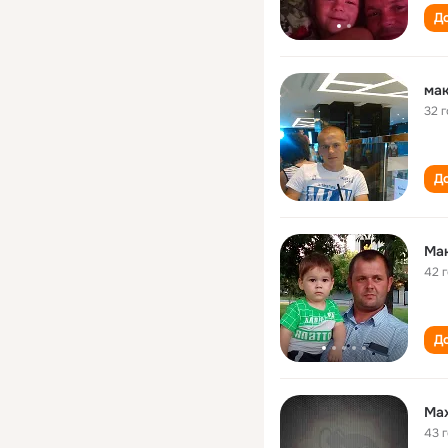
До
ма
32 
До
Ма
42 
До
Max
43 