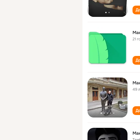
До
Ма
21 г
До
Ма
49 
До
Ма
Там