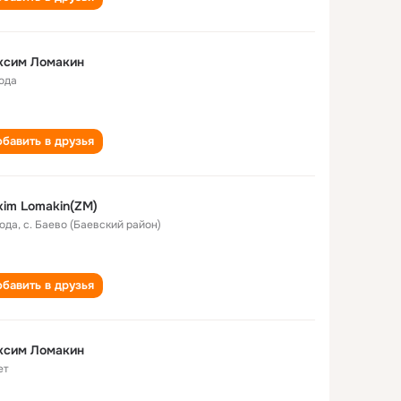
ксим Ломакин
года
бавить в друзья
im Lomakin(ZM)
года
,
с. Баево (Баевский район)
бавить в друзья
ксим Ломакин
ет