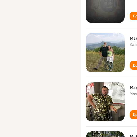
До
Ма
Кал
До
Ма
Мос
До
Ma