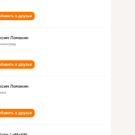
бавить в друзья
ксим Ломакин
ининград
бавить в друзья
ксим Ломакин
ква
бавить в друзья
KsIm LoMaKiN