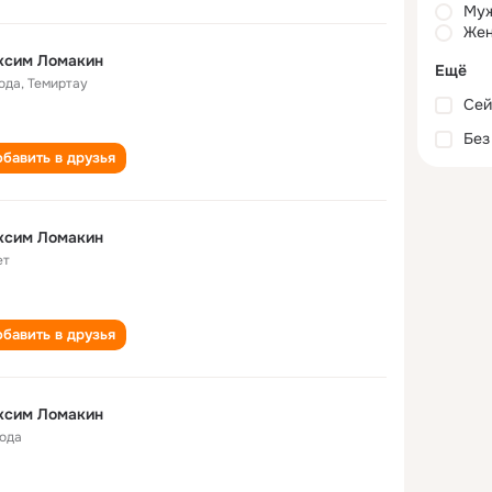
Му
Жен
ксим Ломакин
Ещё
года
,
Темиртау
Сей
Без
бавить в друзья
ксим Ломакин
ет
бавить в друзья
ксим Ломакин
года