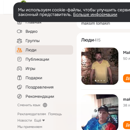
Мы используем cookie-файлы, чтобы улучшить сервис
законный представитель.
Больше информации
Левая
Поиск
Главная
maksim lomakin
колонка
по
людям
Видео
Люди
415
Группы
Люди
Mak
50 
Публикации
Игры
Подарки
До
Поздравления
Рекомендации
mak
Сменить язык
38 
Рекламодателям
Помощь
Новости
Ещё
До
Мы применяем