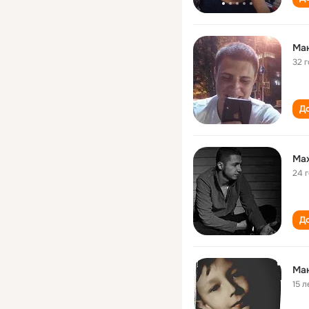
Ма
32 
До
Max
24 
До
Ма
15 л