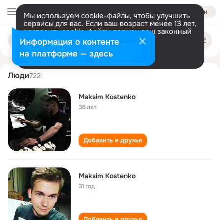
Войти
Мы используем cookie-файлы, чтобы улучшить
сервисы для вас. Если ваш возраст менее 13 лет,
настроить cookie-файлы должен ваш законный
maksim kostenko
Поиск
представитель.
Больше информации
Информация о контенте
по
людям
Разрешить все
Настроить
на платформе — здесь
Люди
722
Maksim Kostenko
38 лет
Добавить в друзья
Maksim Kostenko
31 год
Добавить в друзья