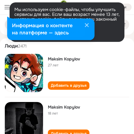
Войти
Мы используем cookie-файлы, чтобы улучшить
сервисы для вас. Если ваш возраст менее 13 лет,
настроить cookie-файлы должен ваш законный
maksim kopylov
Поиск
представитель.
Больше информации
Информация о контенте
по
людям
Разрешить все
Настроить
на платформе — здесь
Люди
2471
Maksim Kopylov
27 лет
Добавить в друзья
Maksim Kopylov
18 лет
Добавить в друзья