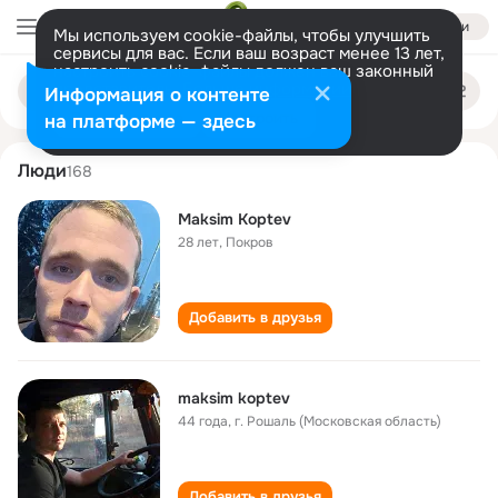
Войти
Мы используем cookie-файлы, чтобы улучшить
сервисы для вас. Если ваш возраст менее 13 лет,
настроить cookie-файлы должен ваш законный
maksim koptev
Поиск
представитель.
Больше информации
Информация о контенте
по
людям
Разрешить все
Настроить
на платформе — здесь
Люди
168
Maksim Koptev
28 лет
,
Покров
Добавить в друзья
maksim koptev
44 года
,
г. Рошаль (Московская область)
Добавить в друзья