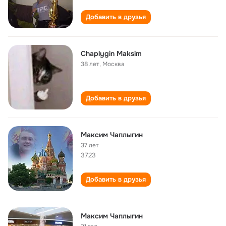
Добавить в друзья
Chaplygin Maksim
38 лет
,
Москва
Добавить в друзья
Максим Чаплыгин
37 лет
3723
Добавить в друзья
Максим Чаплыгин