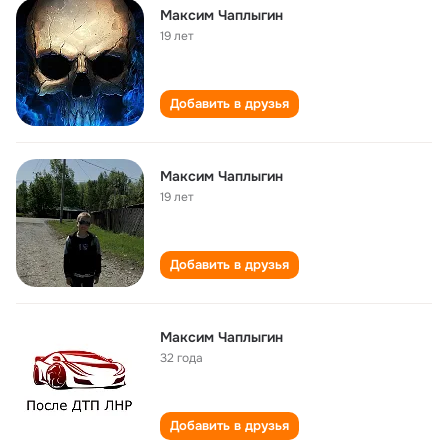
Максим Чаплыгин
19 лет
Добавить в друзья
Максим Чаплыгин
19 лет
Добавить в друзья
Максим Чаплыгин
32 года
Добавить в друзья