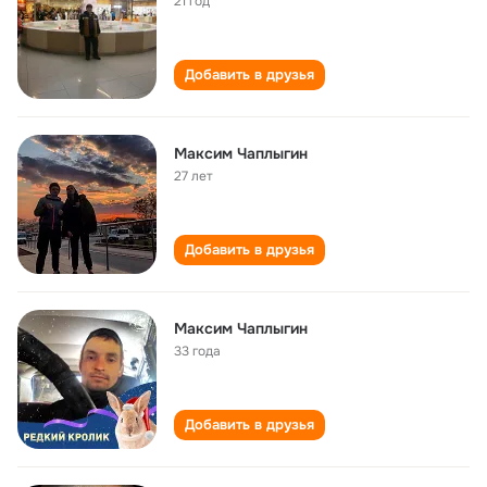
21 год
Добавить в друзья
Максим Чаплыгин
27 лет
Добавить в друзья
Максим Чаплыгин
33 года
Добавить в друзья