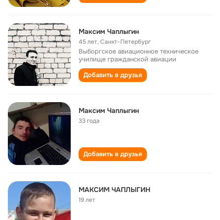
Максим Чаплыгин
45 лет
,
Санкт-Петербург
Выборгское авиационное техническое
училище гражданской авиации
Добавить в друзья
Максим Чаплыгин
33 года
Добавить в друзья
МАКСИМ ЧАПЛЫГИН
19 лет