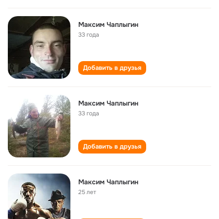
Максим Чаплыгин
33 года
Добавить в друзья
Максим Чаплыгин
33 года
Добавить в друзья
Максим Чаплыгин
25 лет