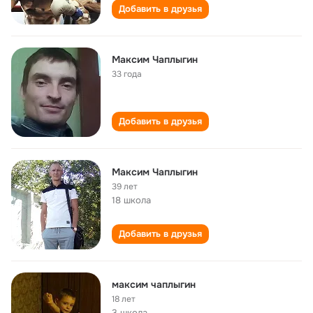
Добавить в друзья
Максим Чаплыгин
33 года
Добавить в друзья
Максим Чаплыгин
39 лет
18 школа
Добавить в друзья
максим чаплыгин
18 лет
3 школа