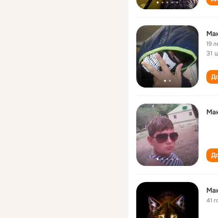
Ма
19 л
31 
До
Ма
До
Ма
41 г