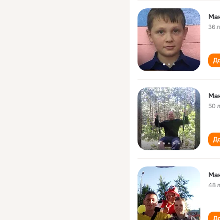
Ма
36 
До
Ма
50 
До
Ма
48 
До