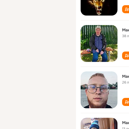
До
Ма
38 
До
Ма
26 
До
Ма
13 л