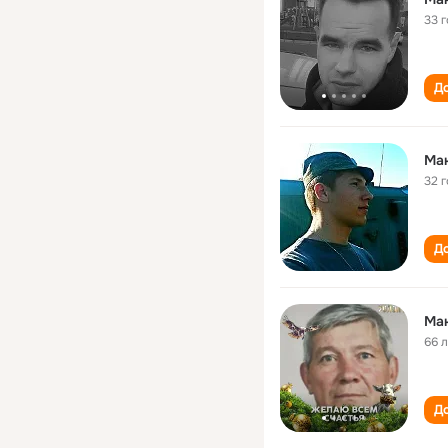
33 
До
Ма
32 
До
Ма
66 
До