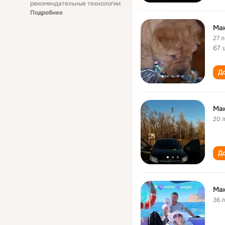
рекомендательные технологии
Подробнее
Ма
27 л
67 
До
Ма
20 
До
Ма
36 