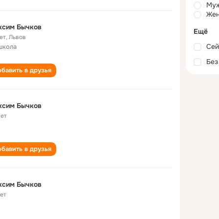
Му
Жен
ксим Бычков
Ещё
ет
,
Львов
Сей
школа
Без
бавить в друзья
ксим Бычков
лет
бавить в друзья
ксим Бычков
лет