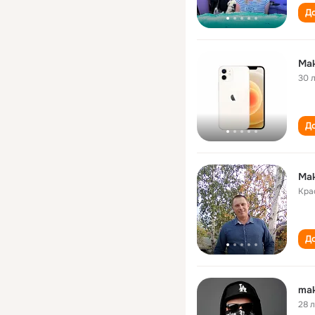
До
Ma
30 
До
Mak
Кра
До
mak
28 