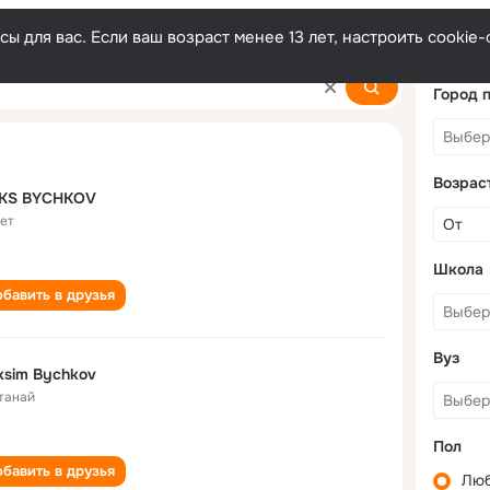
ы для вас. Если ваш возраст менее 13 лет, настроить cooki
Город 
Возрас
KS BYCHKOV
лет
Школа
бавить в друзья
Вуз
sim Bychkov
танай
Пол
бавить в друзья
Лю