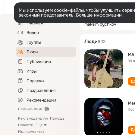
Мы используем cookie-файлы, чтобы улучшить сервис
законный представитель.
Больше информации
Левая
Поиск
Главная
maksim bychkov
колонка
по
людям
Видео
Люди
603
Группы
Люди
MA
39 
Публикации
Игры
Подарки
До
Поздравления
Рекомендации
Mak
Сменить язык
Кос
Рекламодателям
Помощь
Новости
Ещё
До
Мы применяем