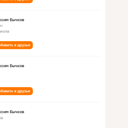
ксим Бычков
ет
школа
бавить в друзья
ксим Бычков
бавить в друзья
ксим Бычков
од