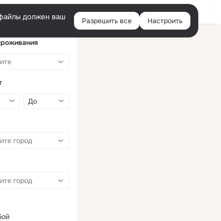
Войти
e-файлы должен ваш
Разрешить все
Настроить
Правая
колонка
проживания
т
бой