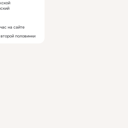
жской
ский
час на сайте
 второй половинки