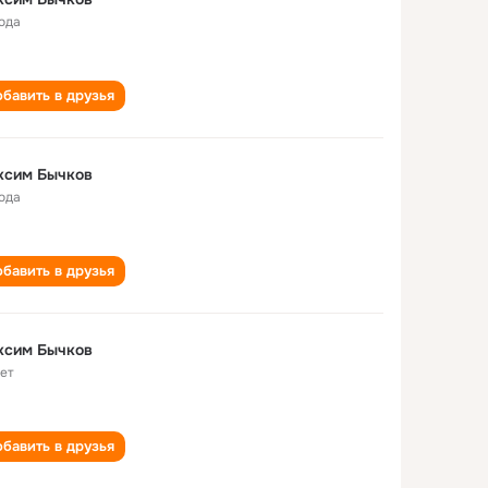
года
бавить в друзья
ксим Бычков
года
бавить в друзья
ксим Бычков
лет
бавить в друзья