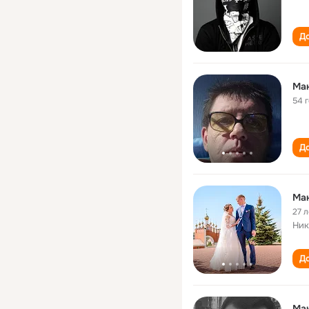
До
Ма
54 
До
Ма
27 л
Ник
До
Ма