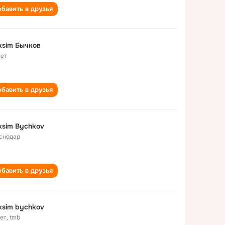
бавить в друзья
ksim Бычков
лет
бавить в друзья
sim Bychkov
снодар
бавить в друзья
sim bychkov
лет
,
tmb