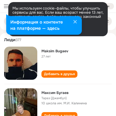
Войти
Мы используем cookie-файлы, чтобы улучшить
сервисы для вас. Если ваш возраст менее 13 лет,
настроить cookie-файлы должен ваш законный
maksim bugaev
Поиск
представитель.
Больше информации
Информация о контенте
по
людям
Разрешить все
Настроить
на платформе — здесь
Люди
377
Maksim Bugaev
27 лет
Добавить в друзья
Максим Бугаев
Тараз (Джамбул)
10 школа им. М.И. Калинина
Добавить в друзья