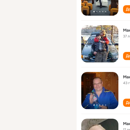
До
Ма
37 л
До
Ма
43 
До
Ма
17 л