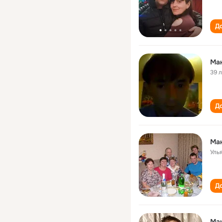
До
Ма
39 
До
Ма
Уль
До
Ма