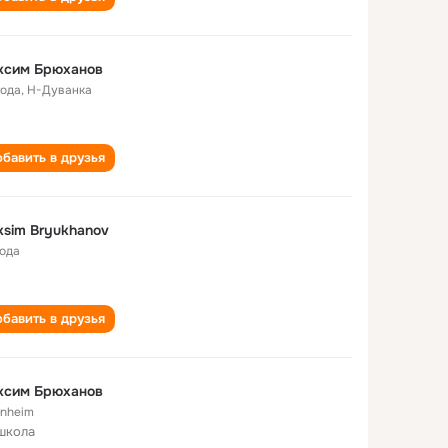
ксим Брюханов
года
,
Н-Дуванка
бавить в друзья
sim Bryukhanov
года
бавить в друзья
ксим Брюханов
nheim
школа