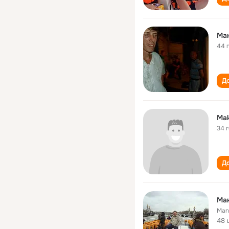
Ма
44 
До
Mak
34 
До
Ма
Man
48 