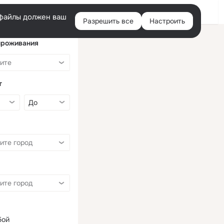
Войти
e-файлы должен ваш
Разрешить все
Настроить
Правая
колонка
проживания
т
бой