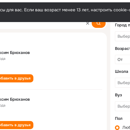
ы для вас. Если ваш возраст менее 13 лет, настроить cooki
nov
Город 
Возрас
ксим Брюханов
года
Школа
бавить в друзья
Вуз
ксим Брюханов
года
Пол
бавить в друзья
Лю