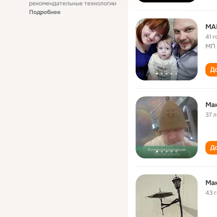
рекомендательные технологии
Подробнее
МА
41 г
МП 
До
Ма
37 л
До
Ма
43 