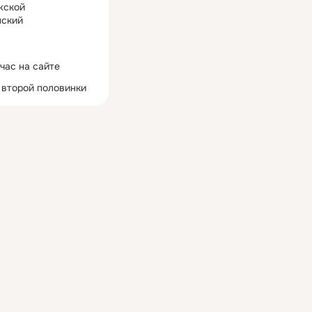
жской
ский
час на сайте
 второй половинки