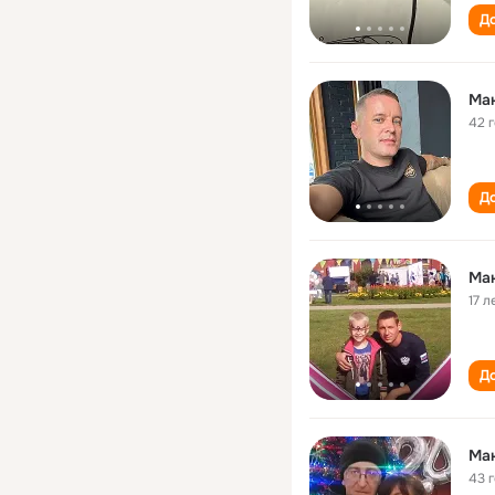
До
Ма
42 
До
Ма
17 л
До
Ма
43 