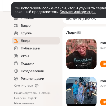
Мы используем cookie-файлы, чтобы улучшить сервис
законный представитель.
Больше информации
Левая
Поиск
Главная
maksim bryukha
колонка
по
людям
Видео
Люди
151
Группы
Люди
Ма
53 
Публикации
Игры
Подарки
До
Поздравления
Рекомендации
Ма
Сменить язык
22 
Рекламодателям
Помощь
Новости
Ещё
До
Мы применяем