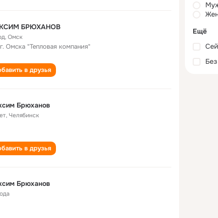
Му
Жен
КСИМ БРЮХАНОВ
Ещё
од
,
Омск
Сей
г. Омска "Тепловая компания"
Без
бавить в друзья
ксим Брюханов
ет
,
Челябинск
бавить в друзья
ксим Брюханов
года