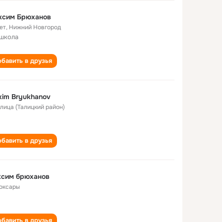
ксим Брюханов
ет
,
Нижний Новгород
 школа
бавить в друзья
im Bryukhanov
алица (Талицкий район)
бавить в друзья
ксим брюханов
оксары
бавить в друзья