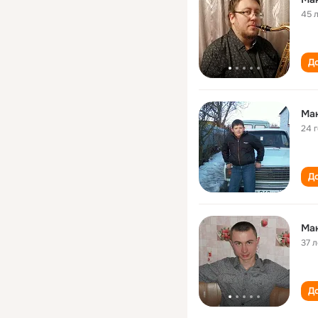
45 
До
Mа
24 
До
Ма
37 л
До