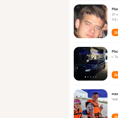
Ма
37 л
113
До
Max
г. Т
До
ма
Чеб
До