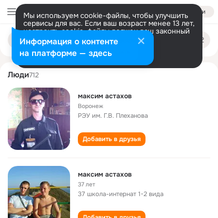
Войти
Мы используем cookie-файлы, чтобы улучшить
сервисы для вас. Если ваш возраст менее 13 лет,
настроить cookie-файлы должен ваш законный
maksim astakhov
Поиск
представитель.
Больше информации
Информация о контенте
по
людям
Разрешить все
Настроить
на платформе — здесь
Люди
712
максим астахов
Воронеж
РЭУ им. Г.В. Плеханова
Добавить в друзья
максим астахов
37 лет
37 школа-интернат 1-2 вида
Добавить в друзья