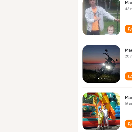
Ма
43 
До
Ма
20 
До
Ма
16 л
До