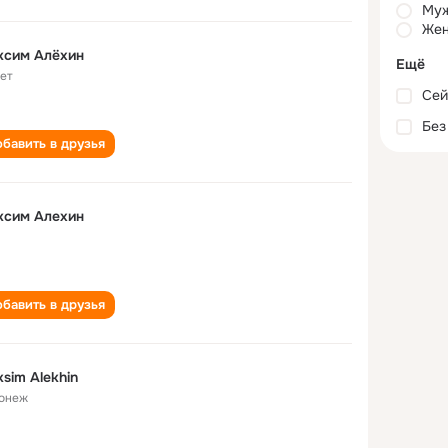
Му
Жен
ксим Алёхин
Ещё
лет
Сей
Без
бавить в друзья
ксим Алехин
бавить в друзья
sim Alekhin
онеж