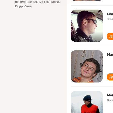
рекомендательные технологии
Подробнее
Mа
38 
До
Ма
До
Mak
Вор