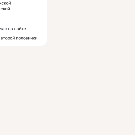
жской
ский
час на сайте
 второй половинки