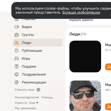
Мы используем cookie-файлы, чтобы улучшить сервис
законный представитель.
Больше информации
Левая
Поиск
Главная
maksim alekhin
колонка
по
людям
Видео
Люди
379
Группы
Люди
Ма
51 г
Публикации
Игры
Подарки
До
Поздравления
Рекомендации
Мак
Сменить язык
49 
Рекламодателям
Помощь
Новости
Ещё
До
Мы применяем