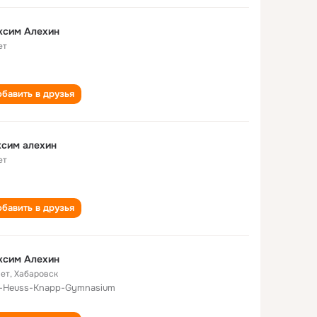
ксим Алехин
ет
бавить в друзья
сим алехин
ет
бавить в друзья
ксим Алехин
лет
,
Хабаровск
y-Heuss-Knapp-­Gymnasium