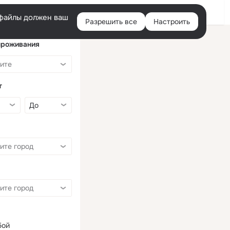
Войти
e-файлы должен ваш
Разрешить все
Настроить
Правая
колонка
проживания
т
бой