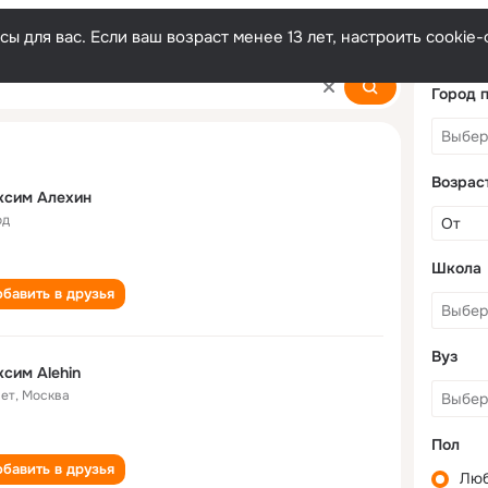
ы для вас. Если ваш возраст менее 13 лет, настроить cooki
Город 
Возрас
ксим Алехин
од
Школа
бавить в друзья
Вуз
сим Alehin
лет
,
Москва
Пол
бавить в друзья
Лю