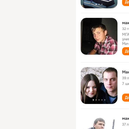
До
мак
32 
МГА
уни
Мич
До
Ма
39 
7 ш
До
мак
37 л