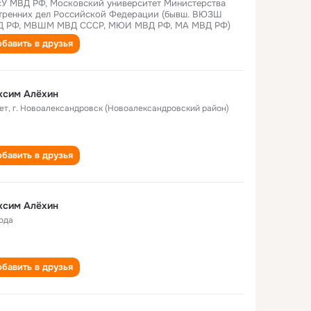
У МВД РФ, Московский университет Министерства
тренних дел Российской Федерации (бывш. ВЮЗШ
 РФ, МВШМ МВД СССР, МЮИ МВД РФ, МА МВД РФ)
бавить в друзья
ксим Алëхин
ет
,
г. Новоалександровск (Новоалександровский район)
бавить в друзья
ксим Алёхин
года
бавить в друзья