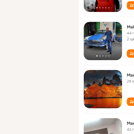
До
Mak
44 
2 ш
До
Ма
29 
До
Ма
42 