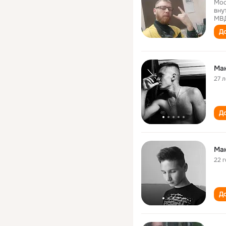
Мос
вну
МВД
До
Ма
27 л
До
Ма
22 
До