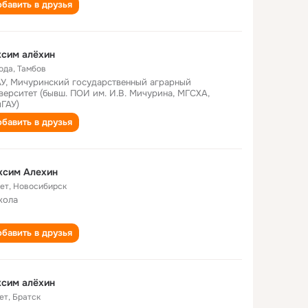
бавить в друзья
сим алёхин
года
,
Тамбов
У, Мичуринский государственный аграрный
верситет (бывш. ПОИ им. И.В. Мичурина, МГСХА,
ГАУ)
бавить в друзья
ксим Алехин
лет
,
Новосибирск
кола
бавить в друзья
сим алёхин
ет
,
Братск