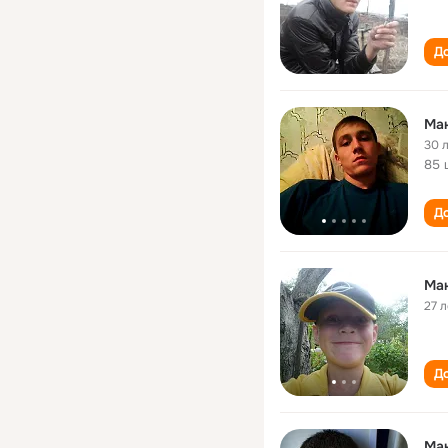
До
Ма
30 
85 
До
Ма
27 л
До
Ма