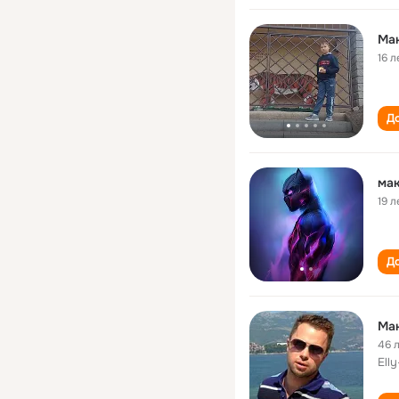
Ма
16 л
До
мак
19 л
До
Ма
46 
Ell