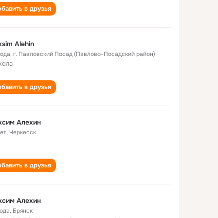
бавить в друзья
sim Alehin
года
,
г. Павловский Посад (Павлово-Посадский район)
кола
бавить в друзья
ксим Алехин
лет
,
Черкесск
бавить в друзья
ксим Алехин
года
,
Брянск