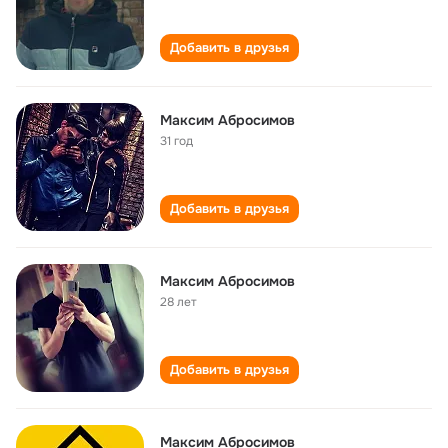
Добавить в друзья
Максим Абросимов
31 год
Добавить в друзья
Максим Абросимов
28 лет
Добавить в друзья
Максим Абросимов