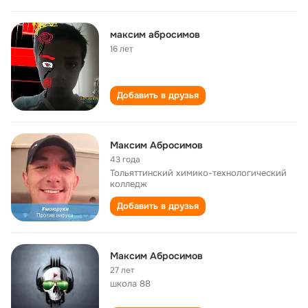
максим абросимов
16 лет
Добавить в друзья
Максим Абросимов
43 года
Тольяттинский химико-технологический
колледж
Добавить в друзья
Максим Абросимов
27 лет
школа 88