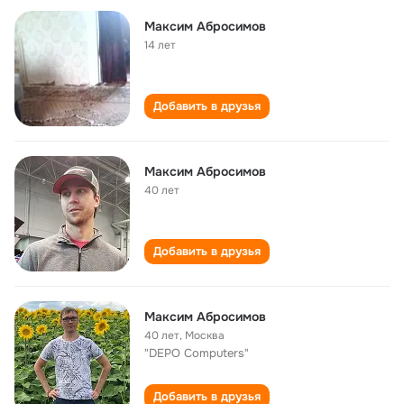
Максим Абросимов
14 лет
Добавить в друзья
Максим Абросимов
40 лет
Добавить в друзья
Максим Абросимов
40 лет
,
Москва
"DEPO Computers"
Добавить в друзья