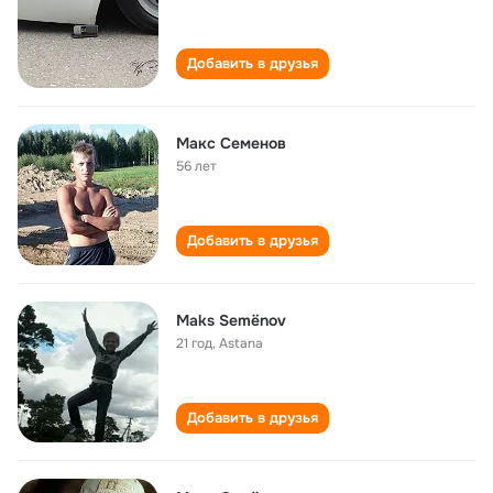
Добавить в друзья
Макс Семенов
56 лет
Добавить в друзья
Maks Semënov
21 год
,
Astana
Добавить в друзья