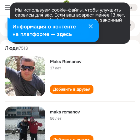
Войти
Мы используем cookie-файлы, чтобы улучшить
сервисы для вас. Если ваш возраст менее 13 лет,
настроить cookie-файлы должен ваш законный
maks romanov
Поиск
представитель.
Больше информации
Информация о контенте
по
людям
Разрешить все
Настроить
на платформе — здесь
Люди
7513
Maks Romanov
37 лет
Добавить в друзья
maks romanov
56 лет
Добавить в друзья