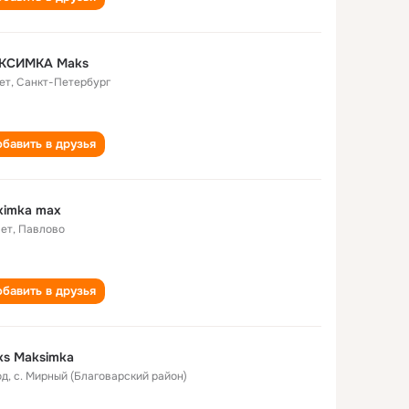
КСИМКА Maks
ет
,
Санкт-Петербург
бавить в друзья
ximka max
лет
,
Павлово
бавить в друзья
ks Maksimka
од
,
с. Мирный (Благоварский район)