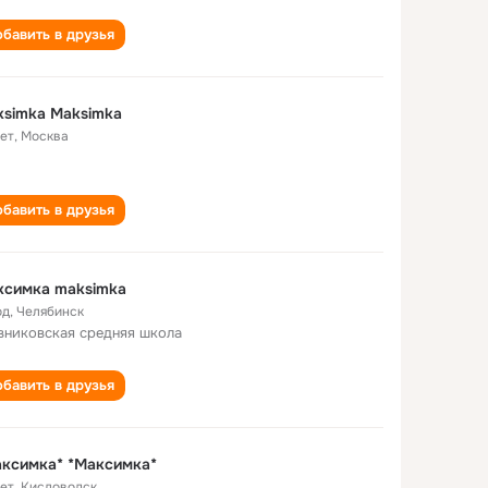
бавить в друзья
simka Maksimka
лет
,
Москва
бавить в друзья
ксимка maksimka
од
,
Челябинск
вниковская cредняя школа
бавить в друзья
ксимка* *Максимка*
лет
,
Кисловодск