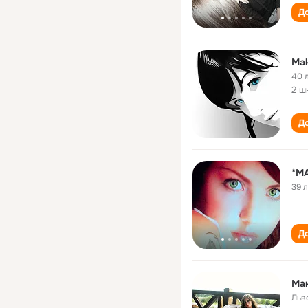
До
Mak
40 
2 ш
До
*М
39 
До
Мак
Льв