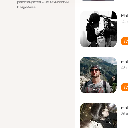
рекомендательные технологии
Подробнее
Ma
14 л
До
ma
43 
До
ma
29 