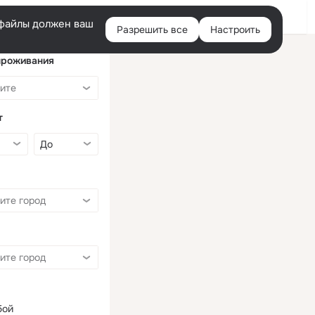
Войти
e-файлы должен ваш
Разрешить все
Настроить
Правая
колонка
проживания
т
бой