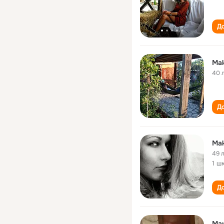
До
Mak
40 
До
Ma
49 
1 ш
До
Ма