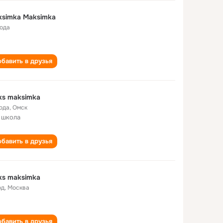
simka Maksimka
года
бавить в друзья
ks maksimka
года
,
Омск
 школа
бавить в друзья
ks maksimka
од
,
Москва
бавить в друзья