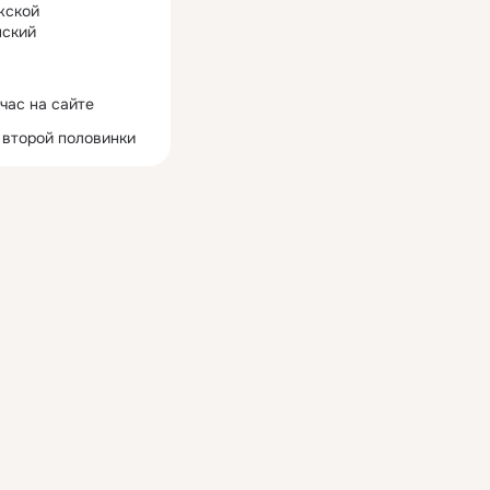
жской
ский
час на сайте
 второй половинки