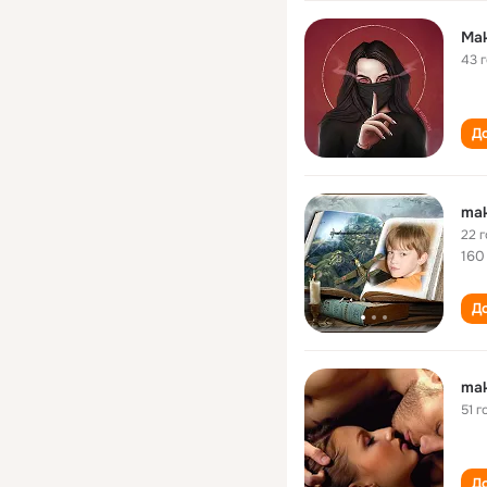
Mak
43 
До
ma
22 
160
До
ma
51 г
До