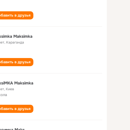
бавить в друзья
simka Maksimka
лет
,
Караганда
бавить в друзья
ksiMKA Maksimka
лет
,
Киев
кола
бавить в друзья
ксимка Maks