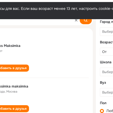
ы для вас. Если ваш возраст менее 13 лет, настроить cooki
Город 
Возрас
ks Maksimka
ет
Школа
бавить в друзья
Вуз
simka maksimka
года
,
Москва
Пол
бавить в друзья
Лю