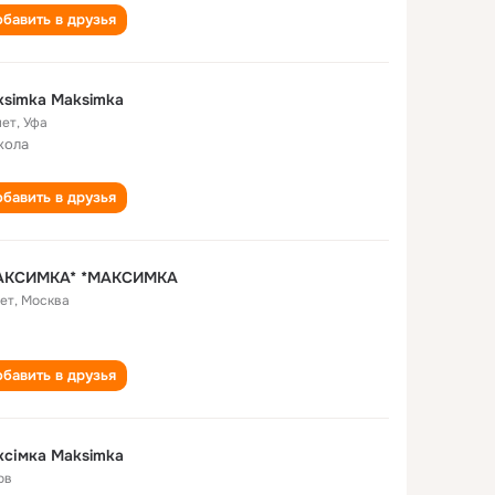
бавить в друзья
simka Maksimka
лет
,
Уфа
кола
бавить в друзья
АКСИМКА* *МАКСИМКА
лет
,
Москва
бавить в друзья
сімка Maksimka
ов