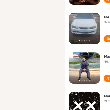
МА
37 л
До
Ma
46 
До
Ma
21 г