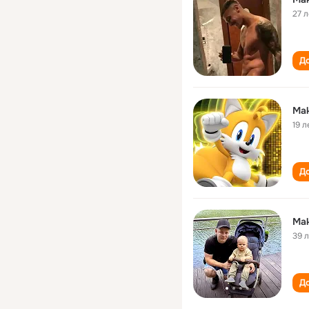
27 л
До
Ma
19 л
До
Mak
39 
До