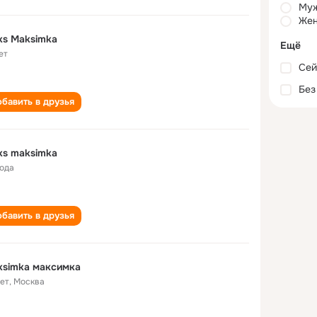
Му
Жен
ks Maksimka
Ещё
ет
Сей
Без
бавить в друзья
ks maksimka
года
бавить в друзья
ksimka максимка
лет
,
Москва