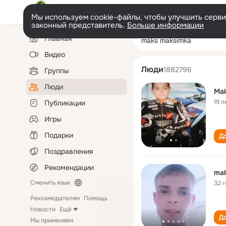
Мы используем cookie-файлы, чтобы улучшить сервис
законный представитель.
Больше информации
Левая
Поиск
Главная
maks maksimka
колонка
по
людям
Видео
Люди
1882796
Группы
Люди
Ma
19 л
Публикации
Игры
Подарки
До
Поздравления
Рекомендации
mak
Сменить язык
32 
Рекламодателям
Помощь
Новости
Ещё
До
Мы применяем