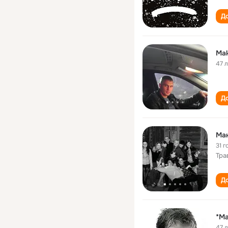
До
Mak
47 
До
Ма
31 г
Тра
До
*Ма
47 