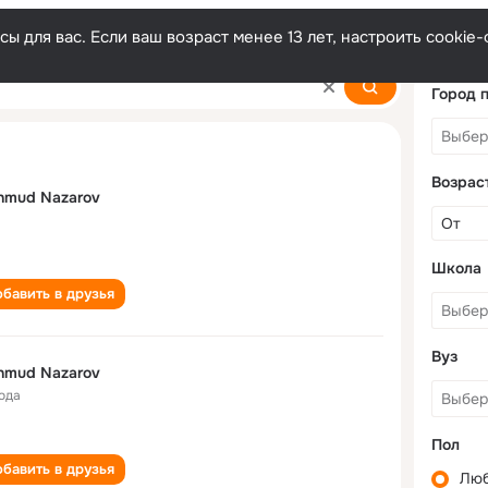
ы для вас. Если ваш возраст менее 13 лет, настроить cooki
ov
Город 
Возрас
hmud Nazarov
Школа
бавить в друзья
Вуз
hmud Nazarov
года
Пол
бавить в друзья
Лю