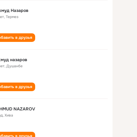
хмуд Назаров
лет
,
Термез
бавить в друзья
хмуд назаров
лет
,
Душанбе
бавить в друзья
HMUD NAZAROV
од
,
Хива
бавить в друзья