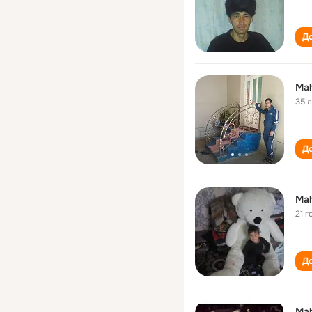
До
Ma
35 
До
Ma
21 г
До
Ma