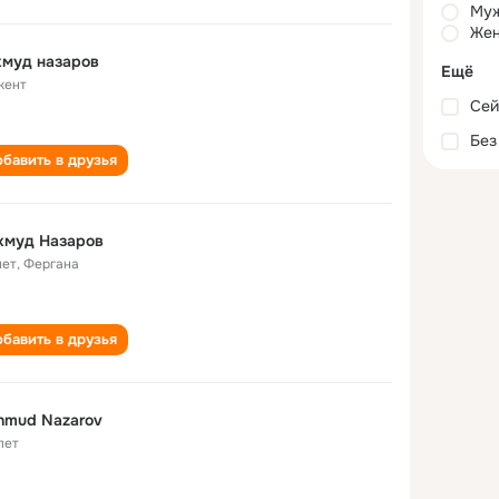
Му
Жен
хмуд назаров
Ещё
кент
Сей
Без
бавить в друзья
хмуд Назаров
лет
,
Фергана
бавить в друзья
hmud Nazarov
лет