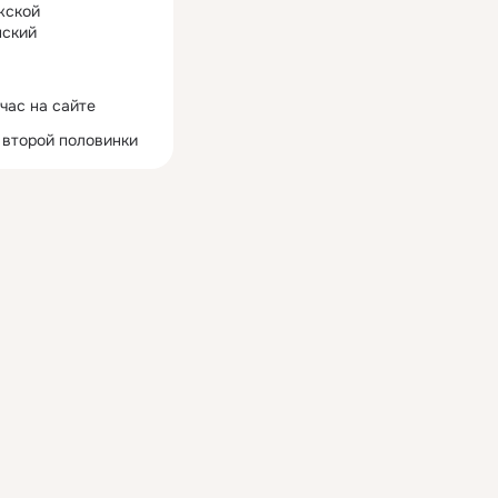
жской
ский
час на сайте
 второй половинки