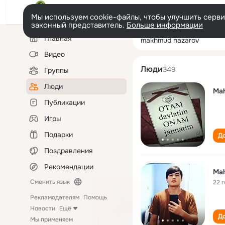
Мы используем cookie-файлы, чтобы улучшить сервис
законный представитель.
Больше информации
Левая
Поиск
Главная
makhmud nazar
колонка
по
людям
Видео
Люди
349
Группы
Люди
Ma
Публикации
Игры
Подарки
До
Поздравления
Рекомендации
Ma
Сменить язык
22 
Рекламодателям
Помощь
Новости
Ещё
До
Мы применяем