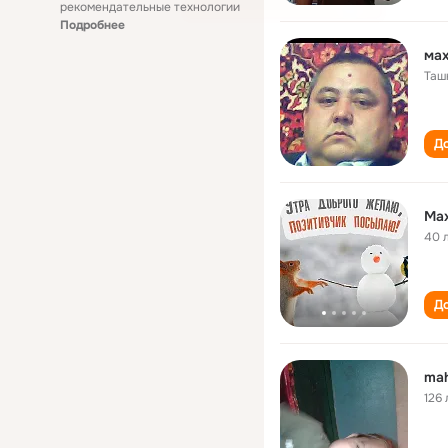
рекомендательные технологии
Подробнее
ма
Таш
До
Ма
40 
До
ma
126 