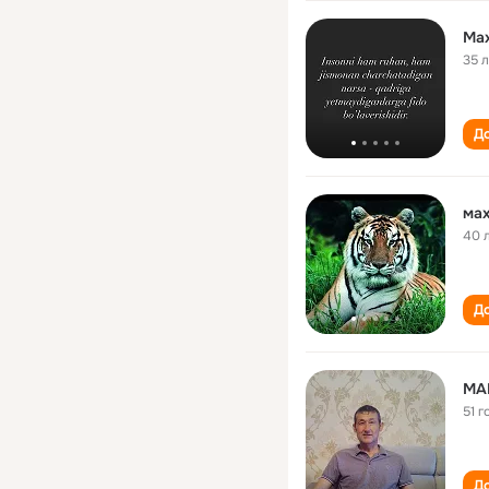
Ма
35 
До
ма
40 
До
MA
51 г
До