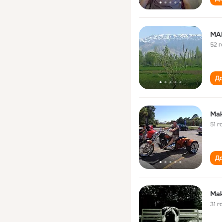
MA
52 
До
Ma
51 г
До
Ma
31 г