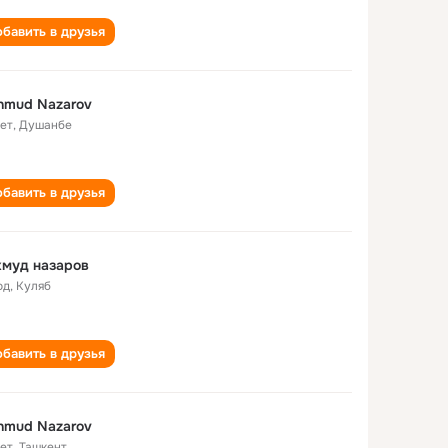
бавить в друзья
hmud Nazarov
лет
,
Душанбе
бавить в друзья
хмуд назаров
од
,
Куляб
бавить в друзья
hmud Nazarov
лет
,
Ташкент