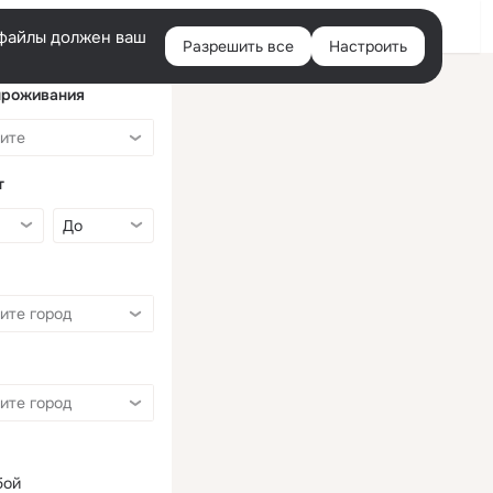
Войти
e-файлы должен ваш
Разрешить все
Настроить
Правая
колонка
проживания
т
бой