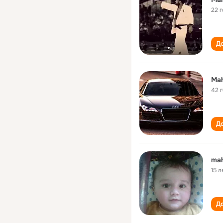
22 
До
Mah
42 
До
ma
15 л
До