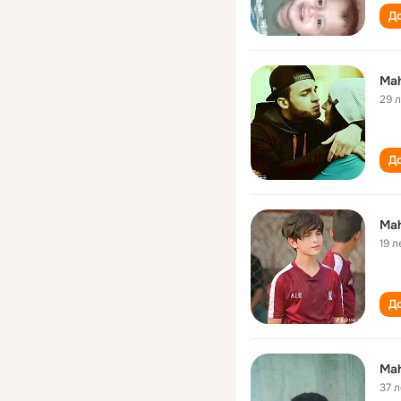
До
Ma
29 
До
Ma
19 л
До
Ma
37 л