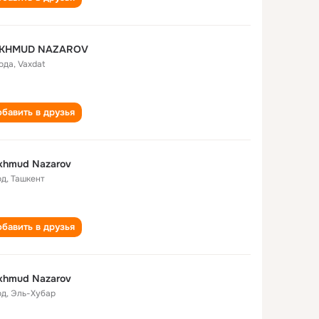
KHMUD NAZAROV
года
,
Vaxdat
бавить в друзья
khmud Nazarov
од
,
Ташкент
бавить в друзья
khmud Nazarov
од
,
Эль-Хубар