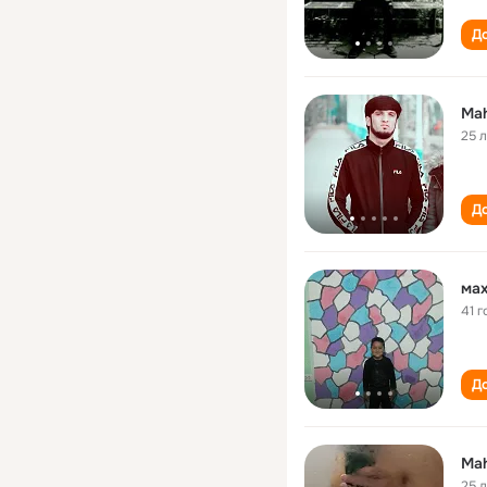
До
Ma
25 
До
ма
41 г
До
Ma
25 