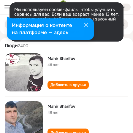
Войти
Мы используем cookie-файлы, чтобы улучшить
сервисы для вас. Если ваш возраст менее 13 лет,
настроить cookie-файлы должен ваш законный
makhir sharifov
Поиск
представитель.
Больше информации
Информация о контенте
по
людям
Разрешить все
Настроить
на платформе — здесь
Люди
2400
Mahir Sharifov
46 лет
Добавить в друзья
Mahir Sharifov
46 лет
Добавить в друзья