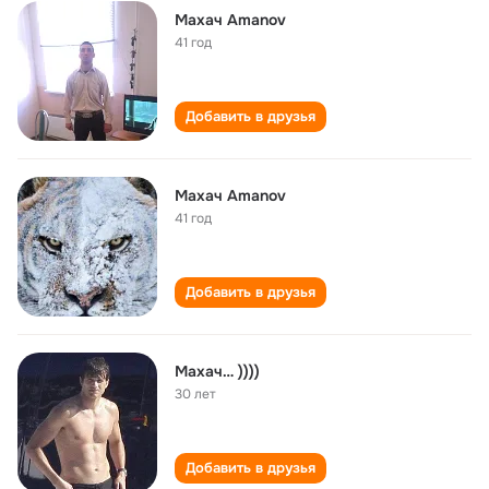
Махач Amanov
41 год
Добавить в друзья
Махач Amanov
41 год
Добавить в друзья
Махач… ))))
30 лет
Добавить в друзья