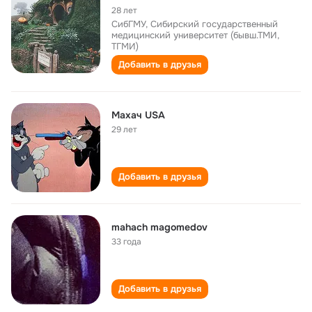
28 лет
СибГМУ, Сибирский государственный
медицинский университет (бывш.ТМИ,
ТГМИ)
Добавить в друзья
Махач USA
29 лет
Добавить в друзья
mahach magomedov
33 года
Добавить в друзья