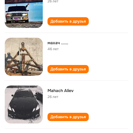
26 лет
Добавить в друзья
махач ......
46 лет
Добавить в друзья
Mahach Aliev
26 лет
Добавить в друзья