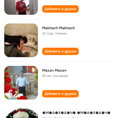
Добавить в друзья
Makhach Makhach
32 года
,
Тюмень
Добавить в друзья
Махач Махач
55 лет
,
Хасавюрт
Добавить в друзья
♚М♚А♚Х♚А♚Ч♚ ♚М♚А♚Х♚А♚Ч♚