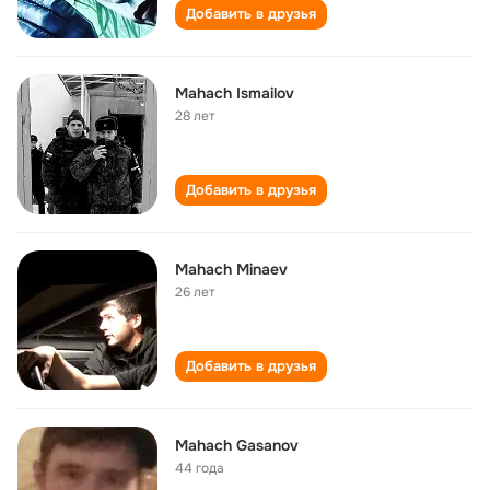
Добавить в друзья
Mahach Ismailov
28 лет
Добавить в друзья
Mahach Minaev
26 лет
Добавить в друзья
Mahach Gasanov
44 года