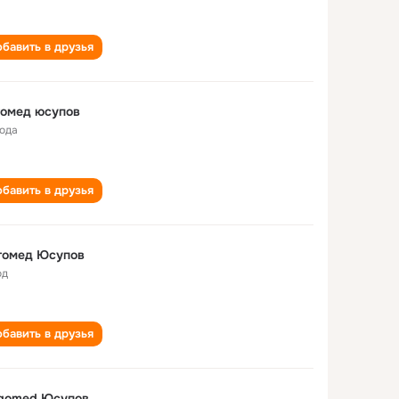
бавить в друзья
гомед юсупов
года
бавить в друзья
гомед Юсупов
од
бавить в друзья
gomed Юсупов