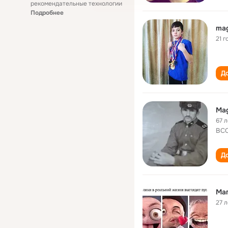
рекомендательные технологии
Подробнее
ma
21 г
До
Ma
67 л
ВСО
До
Ма
27 л