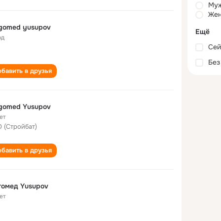
Му
Жен
gomed yusupov
Ещё
од
Сей
Без
бавить в друзья
gomed Yusupov
ет
 (Стройбат)
бавить в друзья
гомед Yusupov
ет