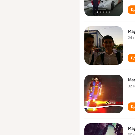
До
Ma
24 
До
Ma
32 
До
Ma
30 