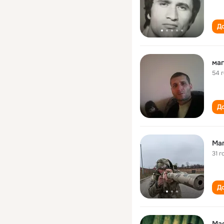
До
ма
54 
До
Ма
31 г
До
Ma