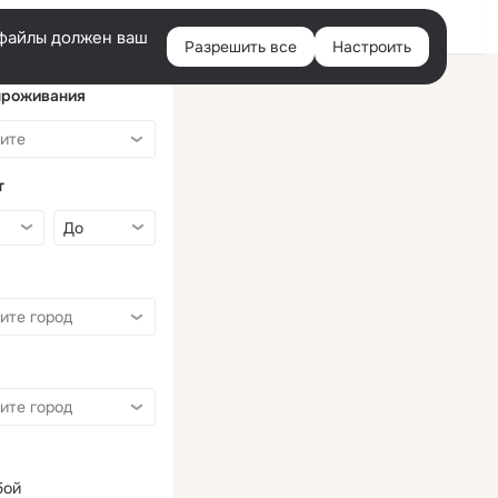
Войти
e-файлы должен ваш
Разрешить все
Настроить
Правая
колонка
проживания
т
бой