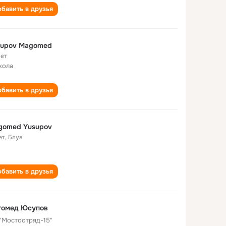
бавить в друзья
supov Magomed
лет
кола
бавить в друзья
gomed Yusupov
ет
,
Блуа
бавить в друзья
гомед Юсупов
"Мостоотряд-15"