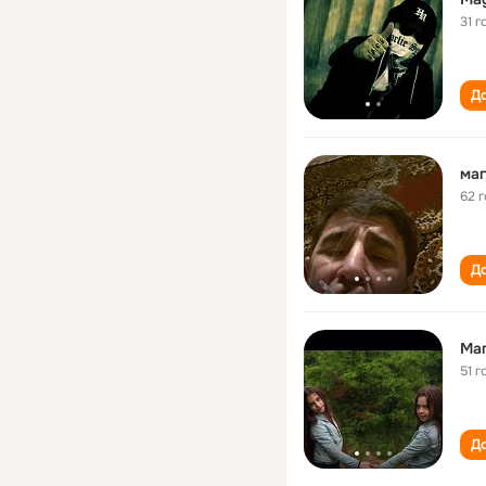
31 г
До
ма
62 
До
Ма
51 г
До