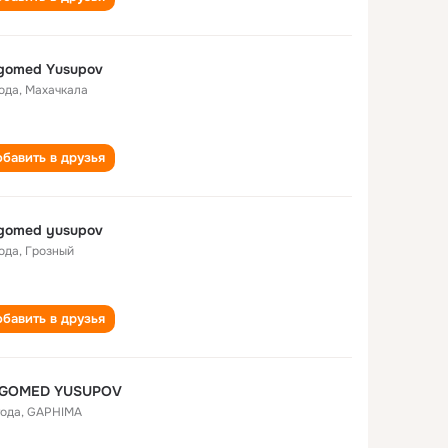
gomed Yusupov
года
,
Махачкала
бавить в друзья
gomed yusupov
года
,
Грозный
бавить в друзья
GOMED YUSUPOV
года
,
GAPHIMA