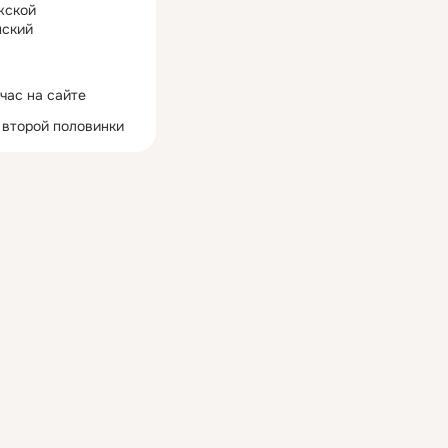
жской
ский
час на сайте
 второй половинки