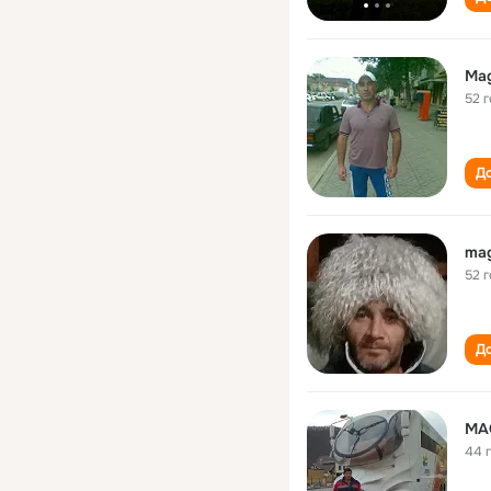
Ma
52 
До
ma
52 
До
MA
44 