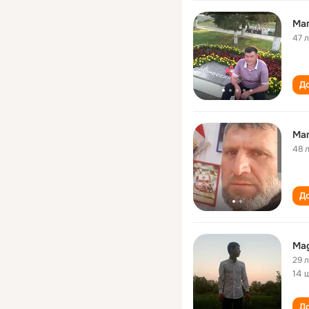
Ма
47 
До
Ма
48 
До
Ma
29 
14 
До