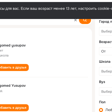
ы для вас. Если ваш возраст менее 13 лет, настроить cooki
ov
Город 
Возрас
gomed yusupov
лет
школа
Школа
бавить в друзья
Вуз
gomed Yusupov
од
Пол
бавить в друзья
Лю