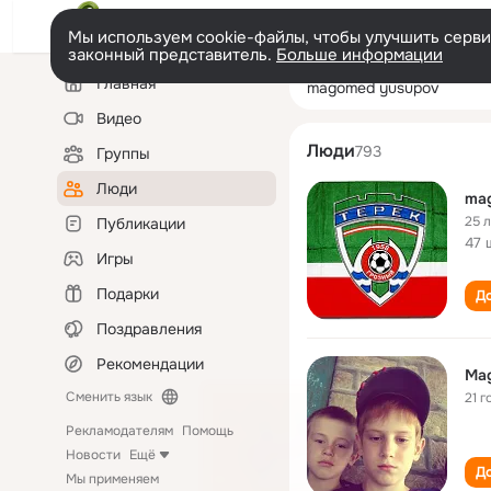
Мы используем cookie-файлы, чтобы улучшить сервис
законный представитель.
Больше информации
Левая
Поиск
Главная
magomed yusup
колонка
по
людям
Видео
Люди
793
Группы
Люди
ma
25 
Публикации
47 
Игры
Подарки
До
Поздравления
Рекомендации
Ma
Сменить язык
21 г
Рекламодателям
Помощь
Новости
Ещё
До
Мы применяем