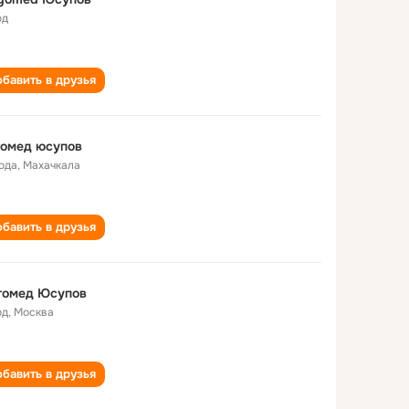
од
бавить в друзья
гомед юсупов
года
,
Махачкала
бавить в друзья
гомед Юсупов
од
,
Москва
бавить в друзья