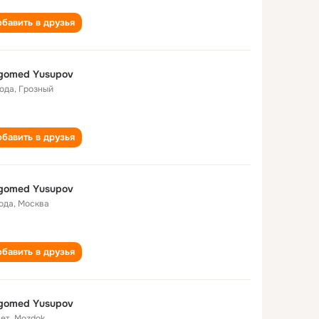
бавить в друзья
gomed Yusupov
года
,
Грозный
бавить в друзья
gomed Yusupov
года
,
Москва
бавить в друзья
gomed Yusupov
лет
,
Mozdok