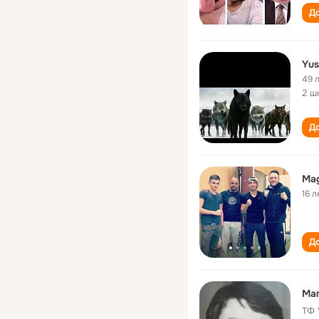
До
Yu
49 
2 ш
До
Ma
16 л
До
Ма
ТФ 