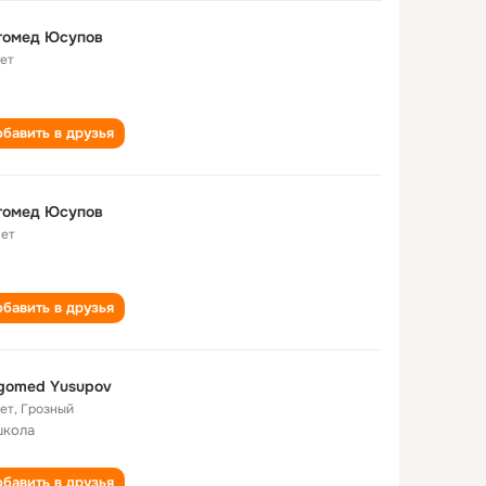
гомед Юсупов
лет
бавить в друзья
гомед Юсупов
лет
бавить в друзья
gomed Yusupov
лет
,
Грозный
школа
бавить в друзья