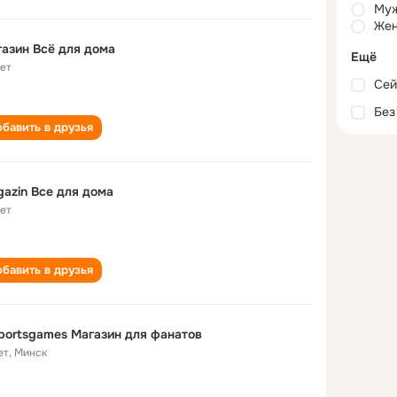
Му
Жен
азин Всё для дома
Ещё
лет
Сей
Без
бавить в друзья
azin Все для дома
лет
бавить в друзья
sportsgames Магазин для фанатов
ет
,
Минск