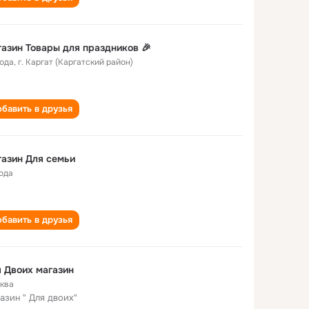
азин Товары для праздников 🎉
года
,
г. Каргат (Каргатский район)
бавить в друзья
азин Для семьи
года
бавить в друзья
 Двоих магазин
ква
азин " Для двоих"