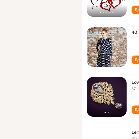
До
40 
До
Lov
37 л
До
Lei
41 г