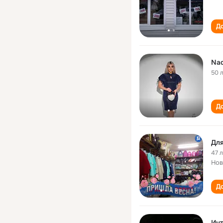
До
Nad
50 
До
Для
47 
Нов
До
Инт