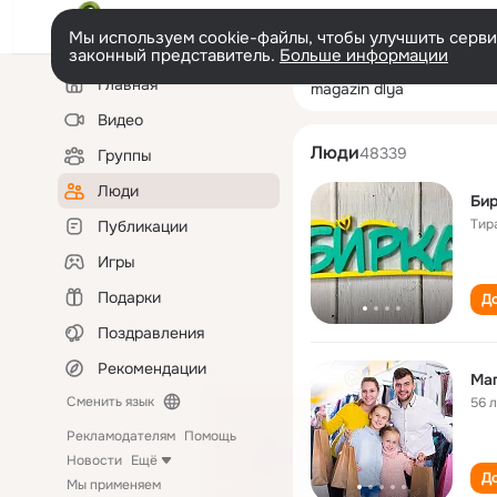
Мы используем cookie-файлы, чтобы улучшить сервис
законный представитель.
Больше информации
Левая
Поиск
Главная
magazin dlya
колонка
по
людям
Видео
Люди
48339
Группы
Люди
Бир
Тир
Публикации
Игры
Подарки
До
Поздравления
Рекомендации
Маг
Сменить язык
56 
Рекламодателям
Помощь
Новости
Ещё
До
Мы применяем