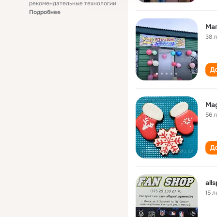
рекомендательные технологии
Подробнее
Маг
38 
До
Mag
56 
До
all
15 л