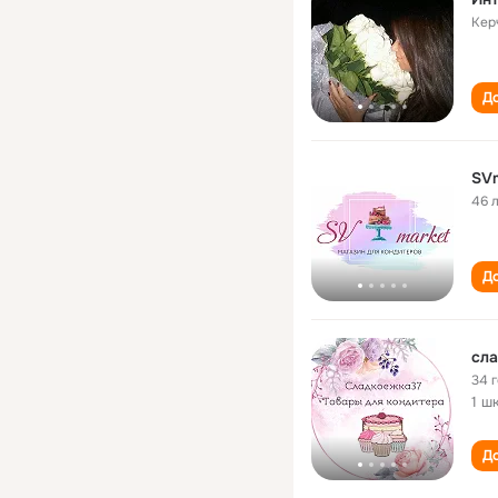
Кер
До
SVm
46 
До
сла
34 
1 ш
До