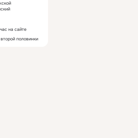
жской
ский
час на сайте
 второй половинки