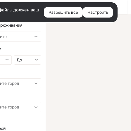
Войти
e-файлы должен ваш
Разрешить все
Настроить
Правая
колонка
проживания
т
бой