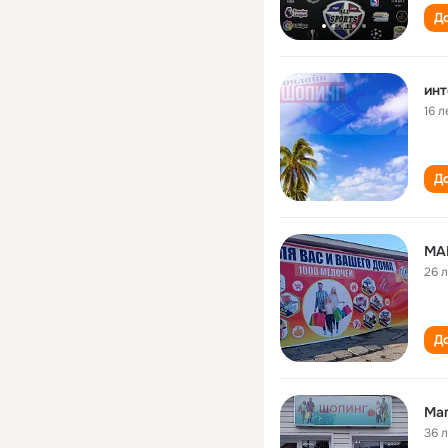
До
инт
16 л
До
МА
26 
До
Маг
36 