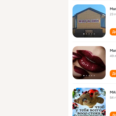
23 
До
Маг
49 
До
MA
54 
До