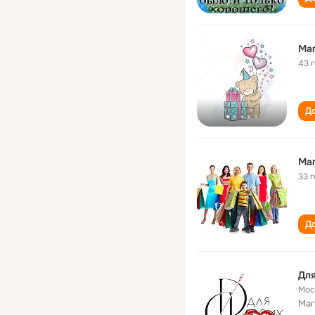
Маг
43 
До
Маг
33 
До
Для
Мос
Маг