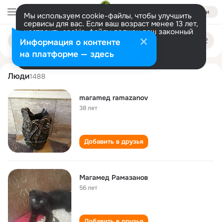
Войти
Мы используем cookie-файлы, чтобы улучшить
сервисы для вас. Если ваш возраст менее 13 лет,
настроить cookie-файлы должен ваш законный
magamed ramazanov
Поиск
представитель.
Больше информации
Информация о контенте
по
людям
Разрешить все
Настроить
на платформе — здесь
Люди
1488
maгameд ramazanov
38 лет
Добавить в друзья
Магамед Рамазанов
56 лет
Добавить в друзья