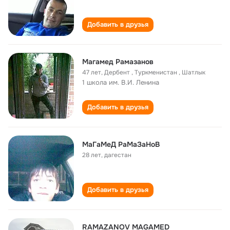
Добавить в друзья
Магамед Рамазанов
47 лет
,
Дербент , Туркменистан , Шатлык
1 школа им. В.И. Ленина
Добавить в друзья
МaГaМeД РaМaЗaНоВ
28 лет
,
дагестан
Добавить в друзья
RAMAZANOV MAGAMED