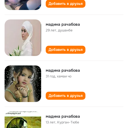
Добавить в друзья
мaдинa рaчaбовa
29 лет
,
душaнбe
Добавить в друзья
мадина рачабова
31 год
,
хамаи чо
Добавить в друзья
мадина рачабова
13 лет
,
Курган-Тюбе