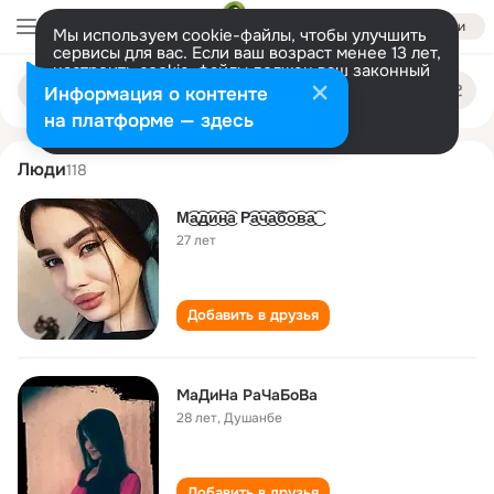
Войти
Мы используем cookie-файлы, чтобы улучшить
сервисы для вас. Если ваш возраст менее 13 лет,
настроить cookie-файлы должен ваш законный
madina rachabova
Поиск
представитель.
Больше информации
Информация о контенте
по
людям
Разрешить все
Настроить
на платформе — здесь
Люди
118
М͜͡а͜͡д͜͡и͜͡н͜͡а Р͜͡а͜͡ч͜͡а͜͡б͜͡о͜͡в͜͡а͜͡
27 лет
Добавить в друзья
МаДиНа РаЧаБоВа
28 лет
,
Душанбе
Добавить в друзья