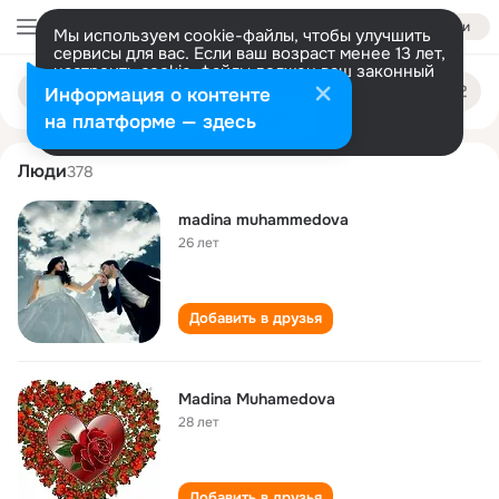
Войти
Мы используем cookie-файлы, чтобы улучшить
сервисы для вас. Если ваш возраст менее 13 лет,
настроить cookie-файлы должен ваш законный
madina muhammedova
Поиск
представитель.
Больше информации
Информация о контенте
по
людям
Разрешить все
Настроить
на платформе — здесь
Люди
378
madina muhammedova
26 лет
Добавить в друзья
Madina Muhamedova
28 лет
Добавить в друзья