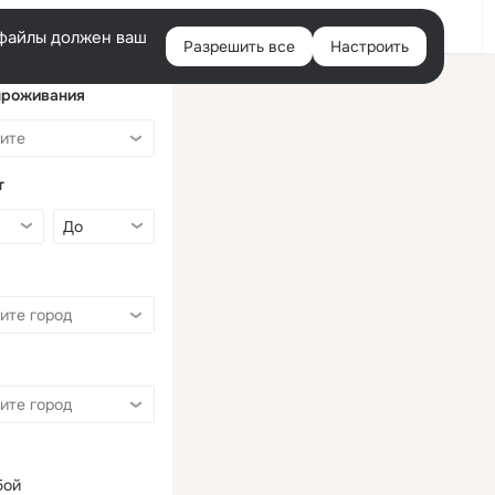
Войти
e-файлы должен ваш
Разрешить все
Настроить
Правая
колонка
проживания
т
бой