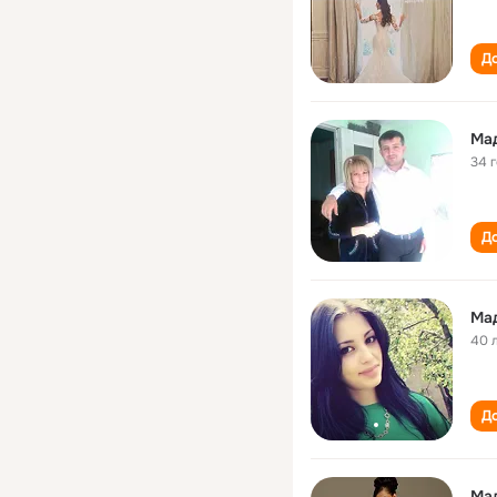
До
Ма
34 
До
Ма
40 
До
Ма