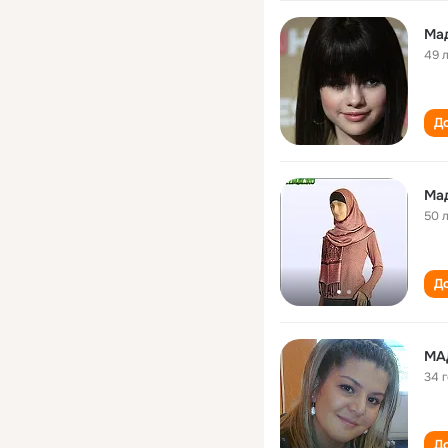
Ма
49 
До
Ма
50 
До
МА
34 
До