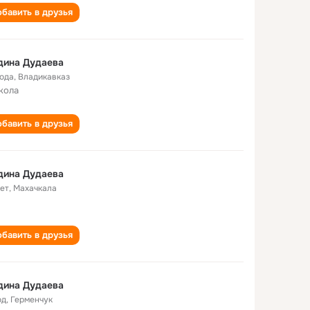
бавить в друзья
дина Дудаева
года
,
Владикавказ
кола
бавить в друзья
дина Дудаева
лет
,
Махачкала
бавить в друзья
дина Дудаева
од
,
Герменчук