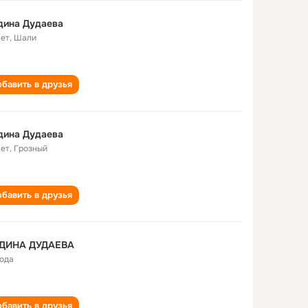
дина Дудаева
лет
,
Шали
бавить в друзья
дина Дудаева
лет
,
Грозный
бавить в друзья
ДИНА ДУДАЕВА
года
бавить в друзья