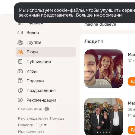
Мы используем cookie-файлы, чтобы улучшить сервис
законный представитель.
Больше информации
Левая
Поиск
Главная
madina dudaeva
колонка
по
людям
Видео
Люди
113
Группы
Люди
Mad
37 л
Публикации
Игры
Подарки
До
Поздравления
Рекомендации
Mad
Сменить язык
56 
14 
Рекламодателям
Помощь
Новости
Ещё
До
Мы применяем