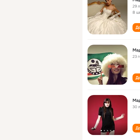
29 
8 ш
До
Ма
23 
До
Ма
30 
До