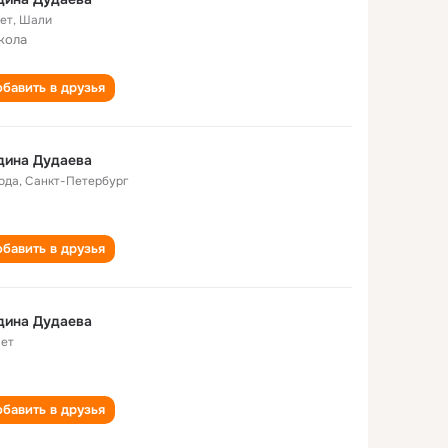
лет
,
Шали
кола
бавить в друзья
дина Дудаева
года
,
Санкт-Петербург
бавить в друзья
дина Дудаева
лет
бавить в друзья