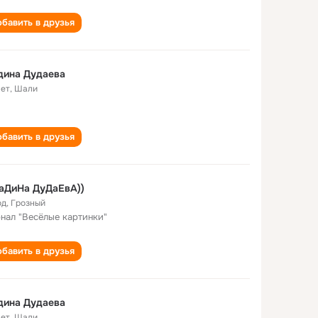
бавить в друзья
дина Дудаева
лет
,
Шали
бавить в друзья
аДиНа ДуДаЕвА))
од
,
Грозный
нал "Весёлые картинки"
бавить в друзья
дина Дудаева
лет
,
Шали