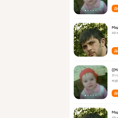
До
Ма
49 
До
((М
31 г
жур
До
Ма
49 