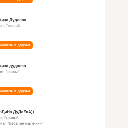
дина Дудаева
лет
,
Грозный
бавить в друзья
дина дудаева
лет
,
Грозный
бавить в друзья
аДиНа ДуДаЕвА))
од
,
Грозный
нал "Весёлые картинки"