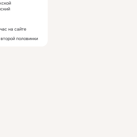
жской
ский
час на сайте
 второй половинки