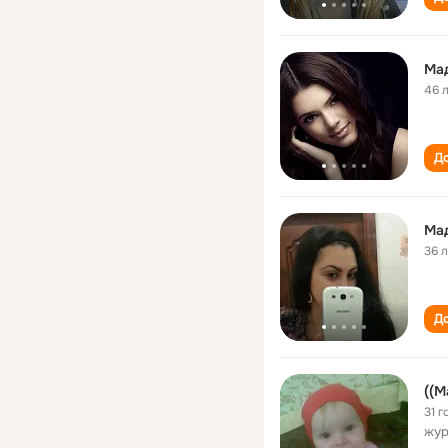
Ма
46 
До
Ма
36 
До
((М
31 г
жур