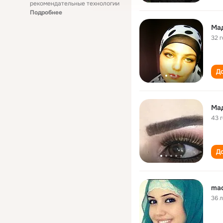
рекомендательные технологии
Подробнее
Ма
32 
До
Ма
43 
До
mad
36 