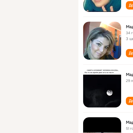
До
Ма
34 
3 ш
До
Ма
29 
До
Ма
51 г