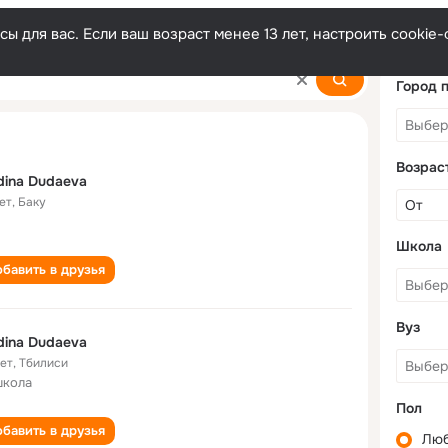
ы для вас. Если ваш возраст менее 13 лет, настроить cooki
Город 
Возрас
ina Dudaeva
ет
,
Баку
Школа
бавить в друзья
Вуз
ina Dudaeva
лет
,
Тбилиси
школа
Пол
бавить в друзья
Лю