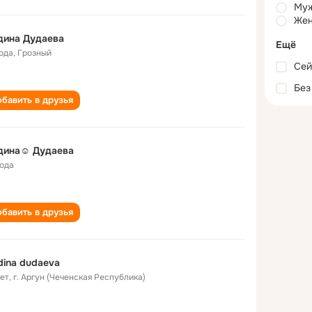
Му
Жен
дина Дудаева
Ещё
года
,
Грозный
Сей
Без
бавить в друзья
дина☺ Дудаева
года
бавить в друзья
ina dudaeva
лет
,
г. Аргун (Чеченская Республика)