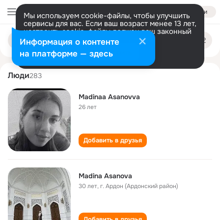
Войти
Мы используем cookie-файлы, чтобы улучшить
сервисы для вас. Если ваш возраст менее 13 лет,
настроить cookie-файлы должен ваш законный
madina asanova
Поиск
представитель.
Больше информации
Информация о контенте
по
людям
Разрешить все
Настроить
на платформе — здесь
Люди
283
Madinaa Asanovva
26 лет
Добавить в друзья
Madina Asanova
30 лет
,
г. Ардон (Ардонский район)
Добавить в друзья