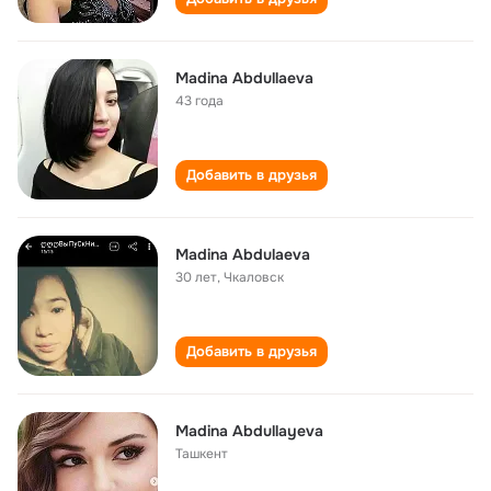
Madina Abdullaeva
43 года
Добавить в друзья
Madina Abdulaeva
30 лет
,
Чкаловск
Добавить в друзья
Madina Abdullayeva
Ташкент