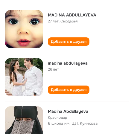
MADINA ABDULLAYEVA
27 лет
,
Сырдарья
Добавить в друзья
madina abdullayeva
26 лет
Добавить в друзья
Madina Abdullayeva
Краснодар
6 школа им. Ц.Л. Куникова