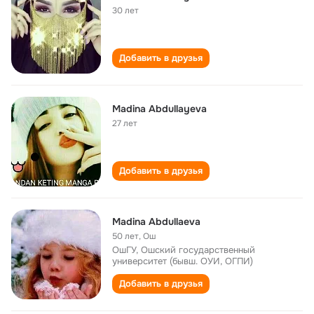
30 лет
Добавить в друзья
Madina Abdullayeva
27 лет
Добавить в друзья
Madina Abdullaeva
50 лет
,
Ош
ОшГУ, Ошский государственный
университет (бывш. ОУИ, ОГПИ)
Добавить в друзья