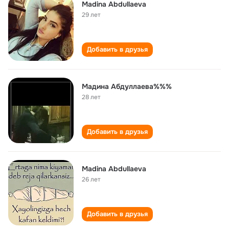
Madina Abdullaeva
29 лет
Добавить в друзья
Мадина Абдуллаева%%%
28 лет
Добавить в друзья
Madina Abdullaeva
26 лет
Добавить в друзья