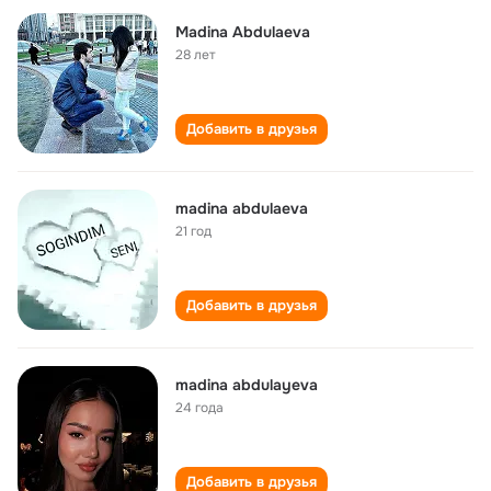
Madina Abdulaeva
28 лет
Добавить в друзья
madina abdulaeva
21 год
Добавить в друзья
madina abdulayeva
24 года
Добавить в друзья