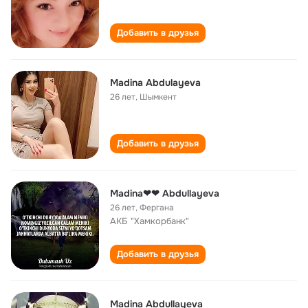
Добавить в друзья
Madina Abdulayeva
26 лет
,
Шымкент
Добавить в друзья
Madina❤❤ Abdullayeva
26 лет
,
Фергана
АКБ "Хамкорбанк"
Добавить в друзья
Madina Abdullayeva