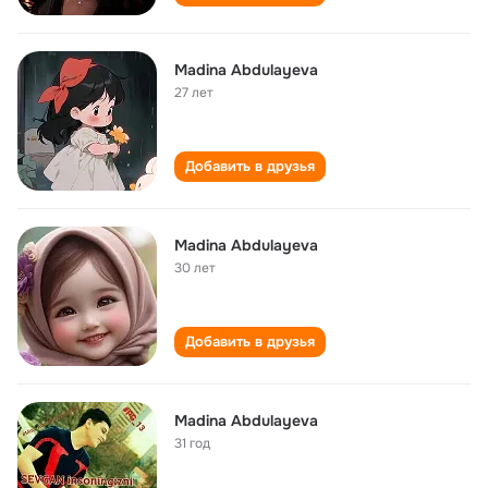
Madina Abdulayeva
27 лет
Добавить в друзья
Madina Abdulayeva
30 лет
Добавить в друзья
Madina Abdulayeva
31 год