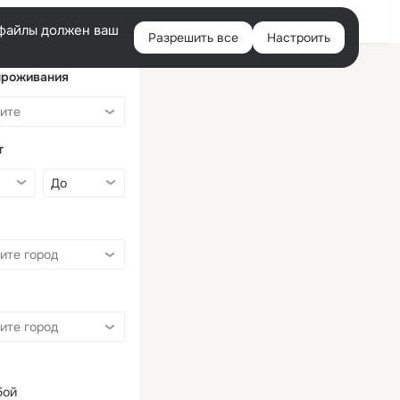
Войти
e-файлы должен ваш
Разрешить все
Настроить
Правая
колонка
проживания
т
бой