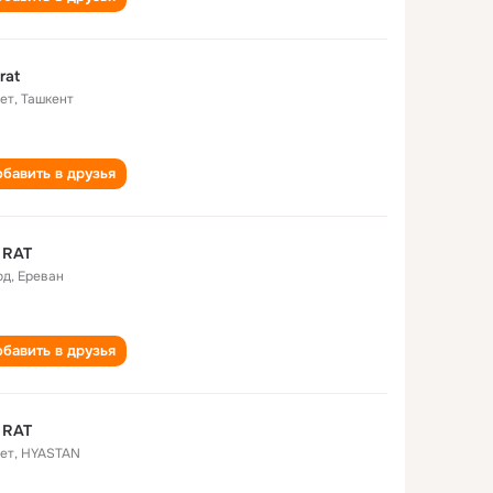
rat
лет
,
Ташкент
бавить в друзья
 RAT
од
,
Ереван
бавить в друзья
 RAT
лет
,
HYASTAN