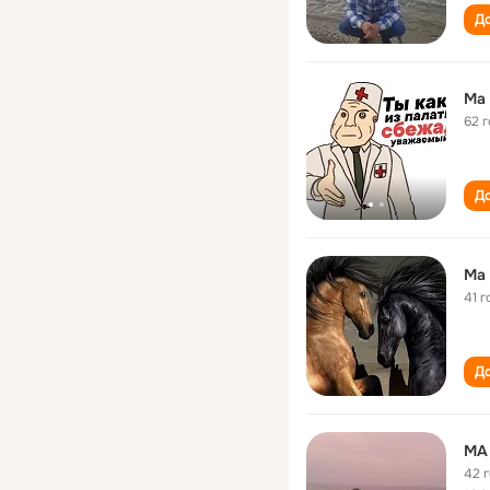
До
Ma 
62 
До
Ma 
41 г
До
MA
42 