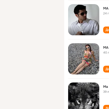
MA
24 
До
MA
40 
До
Ma 
39 
До