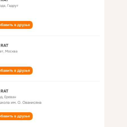
года
,
Гадрут
бавить в друзья
 RAT
ет
,
Москва
бавить в друзья
 RAT
од
,
Ереван
школа им. О. Ованисяна
бавить в друзья