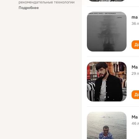
рекомендательные технологии
Подробнее
ma 
36 
До
Ma 
29 
До
Ма 
46 