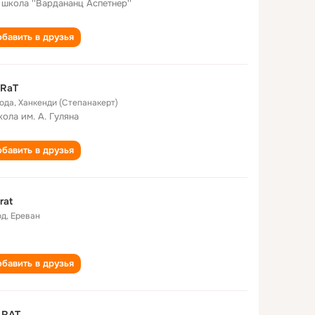
 школа ''Вардананц Аспетнер''
бавить в друзья
 RaT
года
,
Ханкенди (Степанакерт)
кола им. А. Гуляна
бавить в друзья
rat
од
,
Ереван
бавить в друзья
 RAT