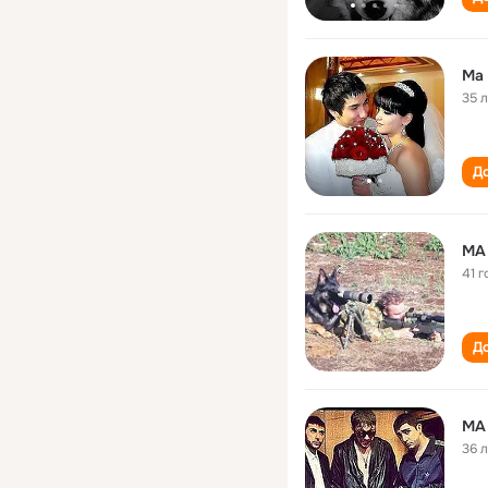
Ma 
35 
До
MA
41 г
До
MA
36 