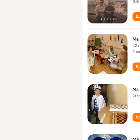
106
До
Ma
42 
2 ш
До
Ma 
21 г
До
MA