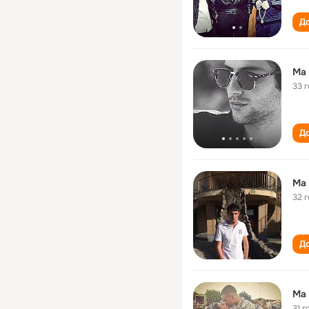
До
Ma 
33 
До
Ma 
32 
До
Ma 
31 г