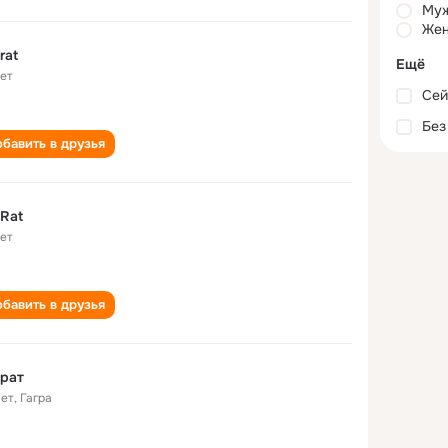
Му
Жен
rat
Ещё
лет
Сей
Без
бавить в друзья
Rat
лет
бавить в друзья
рат
лет
,
Гагра