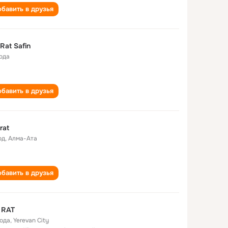
бавить в друзья
Rat Safin
года
бавить в друзья
rat
од
,
Алма-Ата
бавить в друзья
 RAT
года
,
Yerevan City