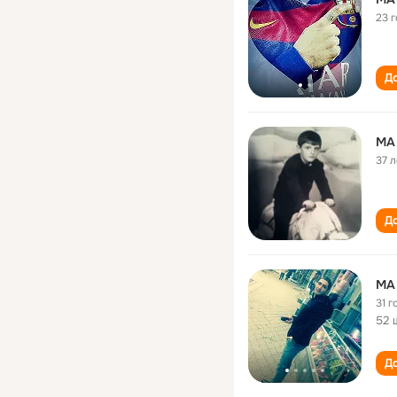
23 
До
MA
37 л
До
MA
31 г
52 
До