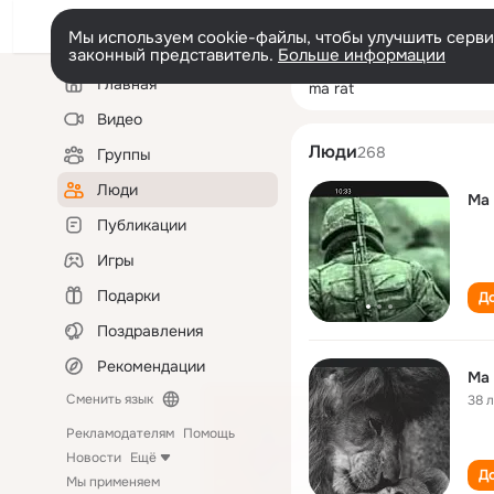
Мы используем cookie-файлы, чтобы улучшить сервис
законный представитель.
Больше информации
Левая
Поиск
Главная
ma rat
колонка
по
людям
Видео
Люди
268
Группы
Люди
Ma 
Публикации
Игры
Подарки
До
Поздравления
Рекомендации
Ma 
Сменить язык
38 
Рекламодателям
Помощь
Новости
Ещё
До
Мы применяем