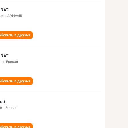
 RAT
года
,
ARMAVIR
бавить в друзья
 RAT
лет
,
Ереван
бавить в друзья
rat
лет
,
Ереван
бавить в друзья