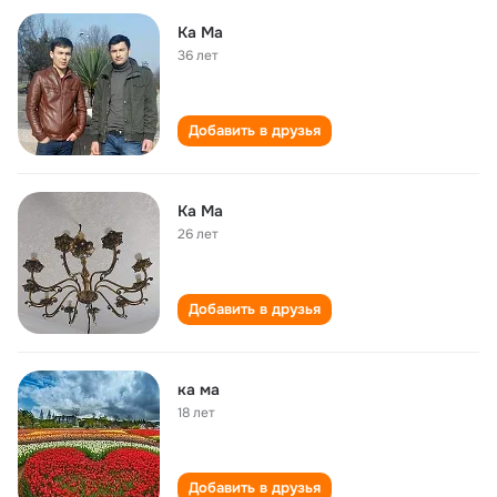
Ка Ма
36 лет
Добавить в друзья
Ка Ма
26 лет
Добавить в друзья
ка ма
18 лет
Добавить в друзья