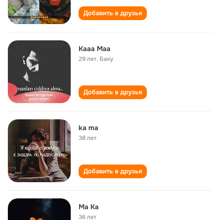
Добавить в друзья
Kaaa Maa
29 лет
,
Баку
Добавить в друзья
ka ma
38 лет
Добавить в друзья
Ma Ka
36 лет