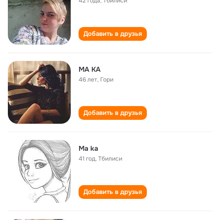
42 года
,
Тбилиси
Добавить в друзья
MA KA
46 лет
,
Гори
Добавить в друзья
Ma ka
41 год
,
Тбилиси
Добавить в друзья