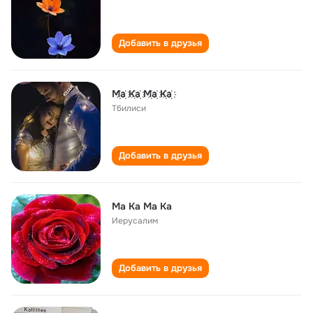
Добавить в друзья
M҉a҉ K҉a҉ M҉a҉ K҉a҉
Тбилиси
Добавить в друзья
Ma Ka Ma Ka
Иерусалим
Добавить в друзья