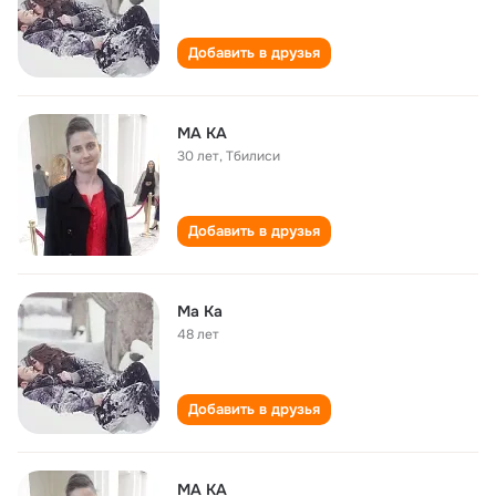
Добавить в друзья
MA KA
30 лет
,
Тбилиси
Добавить в друзья
Ma Ka
48 лет
Добавить в друзья
MA KA