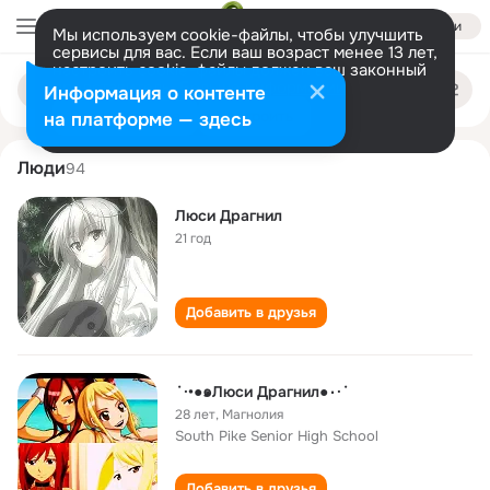
Войти
Мы используем cookie-файлы, чтобы улучшить
сервисы для вас. Если ваш возраст менее 13 лет,
настроить cookie-файлы должен ваш законный
lyusi dragnil
Поиск
представитель.
Больше информации
Информация о контенте
по
людям
Разрешить все
Настроить
на платформе — здесь
Люди
94
Люси Драгнил
21 год
Добавить в друзья
˙·•●๑Люси Драгнил●٠·˙
28 лет
,
Магнолия
South Pike Senior High School
Добавить в друзья