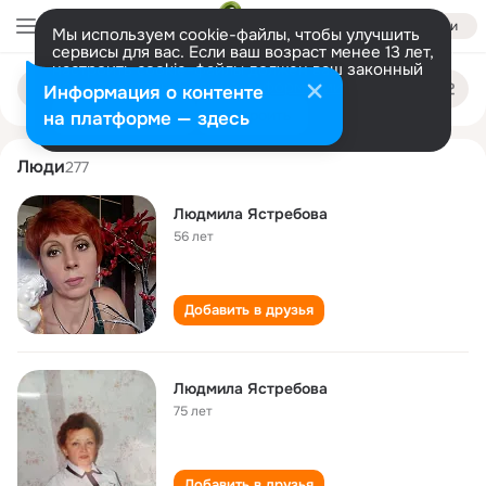
Войти
Мы используем cookie-файлы, чтобы улучшить
сервисы для вас. Если ваш возраст менее 13 лет,
настроить cookie-файлы должен ваш законный
lyudmila yastrebova
Поиск
представитель.
Больше информации
Информация о контенте
по
людям
Разрешить все
Настроить
на платформе — здесь
Люди
277
Людмила Ястребова
56 лет
Добавить в друзья
Людмила Ястребова
75 лет
Добавить в друзья