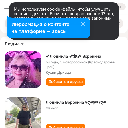
Войти
Мы используем cookie-файлы, чтобы улучшить
сервисы для вас. Если ваш возраст менее 13 лет,
настроить cookie-файлы должен ваш законный
lyudmila voronina
Поиск
представитель.
Больше информации
Информация о контенте
по
людям
Разрешить все
Настроить
на платформе — здесь
Люди
4260
💕Людмила 💕🎤🎶 Воронина
53 года
,
г. Новороссийск (Краснодарский
край)
Кухни Дриада
Добавить в друзья
Людмила Воронина ♥ღ♥ღ♥♥ღ♥
Майкоп
Добавить в друзья