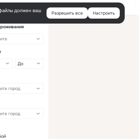
Войти
e-файлы должен ваш
Разрешить все
Настроить
Правая
колонка
проживания
т
бой