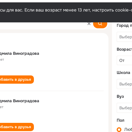
ы для вас. Если ваш возраст менее 13 лет, настроить cooki
adova
Город 
Возрас
дмила Виноградова
лет
Школа
бавить в друзья
Вуз
дмила Виноградова
ет
Пол
бавить в друзья
Лю