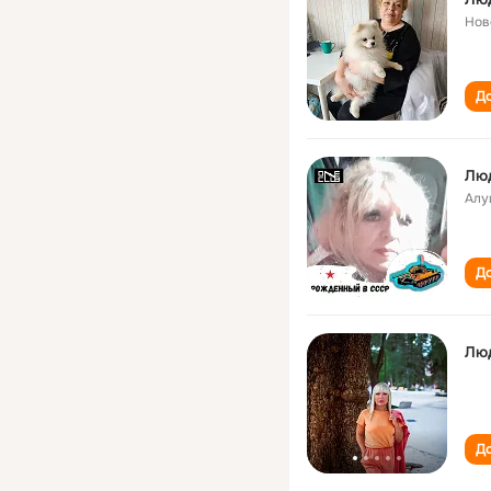
Нов
До
Лю
Алу
До
Лю
До