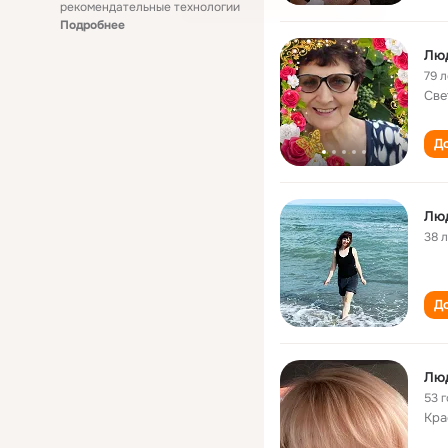
рекомендательные технологии
Подробнее
Люд
79 л
Све
До
Лю
38 
До
Лю
53 
Кра