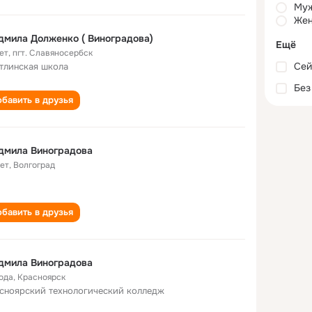
Му
Жен
мила Долженко ( Виноградова)
Ещё
ет
,
пгт. Славяносербск
Сей
тлинская школа
Без
бавить в друзья
дмила Виноградова
лет
,
Волгоград
бавить в друзья
дмила Виноградова
года
,
Красноярск
сноярский технологический колледж