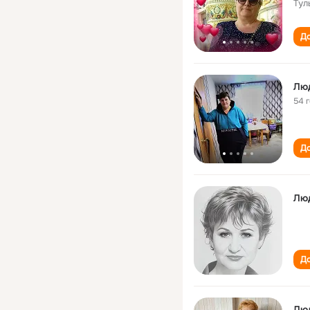
Тул
До
Лю
54 
До
Лю
До
Лю