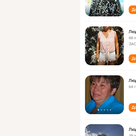
До
Лю
68 
ЗАО
До
Лю
64 
До
Лю
39 