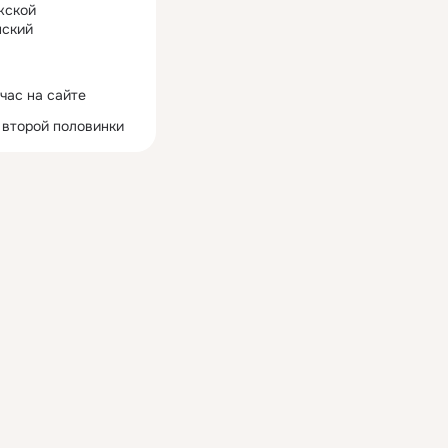
жской
ский
час на сайте
 второй половинки