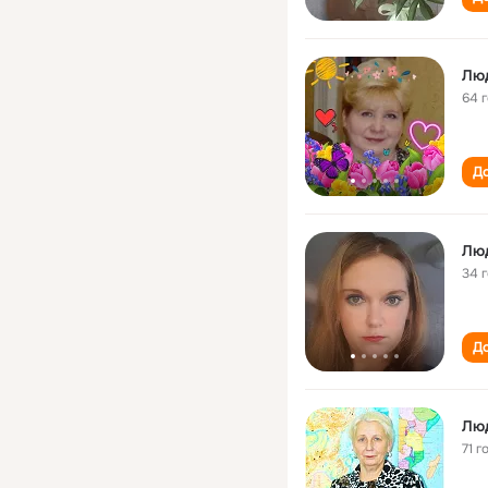
Лю
64 
До
Лю
34 
До
Лю
71 г