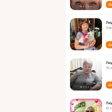
До
Лю
Сяв
До
Лю
70 
До
Лю
67 л