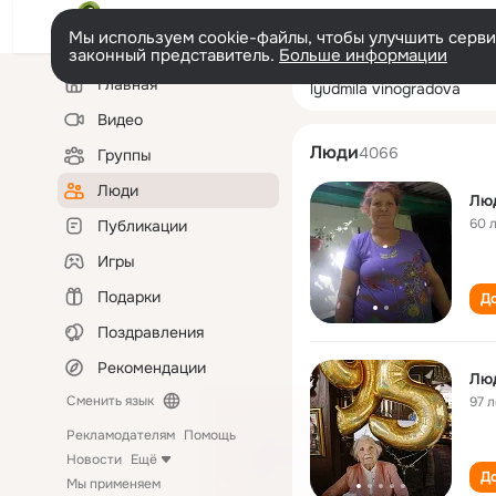
Мы используем cookie-файлы, чтобы улучшить сервис
законный представитель.
Больше информации
Левая
Поиск
Главная
lyudmila vinogr
колонка
по
людям
Видео
Люди
4066
Группы
Люди
Лю
60 
Публикации
Игры
Подарки
До
Поздравления
Рекомендации
Лю
Сменить язык
97 л
Рекламодателям
Помощь
Новости
Ещё
До
Мы применяем