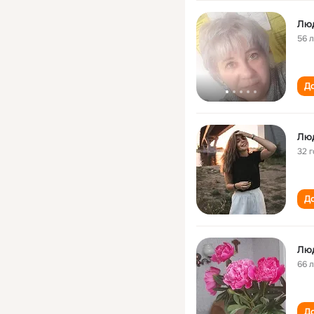
Лю
56 
До
Лю
32 
До
Лю
66 
До