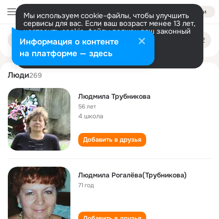
Войти
Мы используем cookie-файлы, чтобы улучшить
сервисы для вас. Если ваш возраст менее 13 лет,
настроить cookie-файлы должен ваш законный
lyudmila trubnikova
Поиск
представитель.
Больше информации
Информация о контенте
по
людям
Разрешить все
Настроить
на платформе — здесь
Люди
269
Людмила Трубникова
56 лет
4 школа
Добавить в друзья
Людмила Рогалёва(Трубникова)
71 год
Добавить в друзья