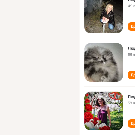
49 
До
Лю
66 
До
Лю
59 
До