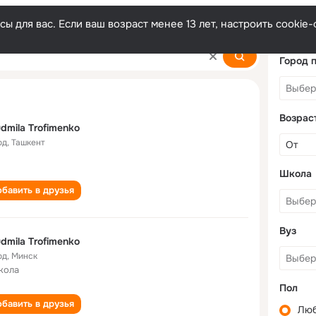
ы для вас. Если ваш возраст менее 13 лет, настроить cooki
nko
Город 
Возрас
dmila Trofimenko
од
,
Ташкент
Школа
бавить в друзья
Вуз
dmila Trofimenko
од
,
Минск
кола
Пол
бавить в друзья
Лю