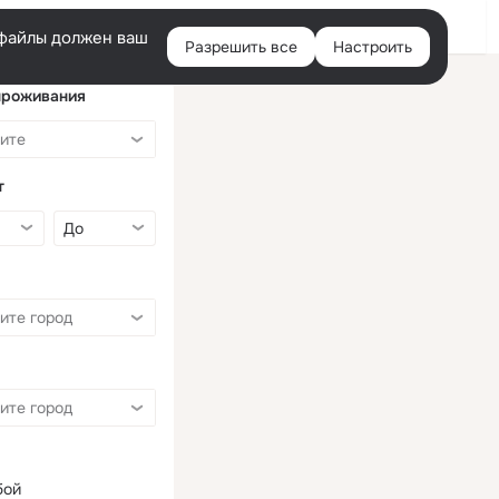
Войти
e-файлы должен ваш
Разрешить все
Настроить
Правая
колонка
проживания
т
бой