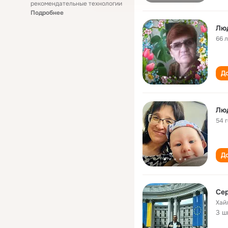
рекомендательные технологии
Подробнее
Лю
66 
До
Лю
54 
До
Се
Хай
3 ш