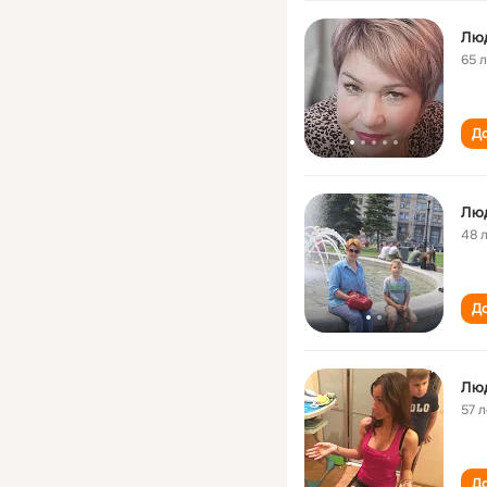
Лю
65 
До
Лю
48 
До
Лю
57 л
До