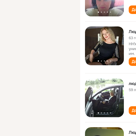
До
Лю
63 
ННУ
уни
им.
До
лю
59 
До
Лю