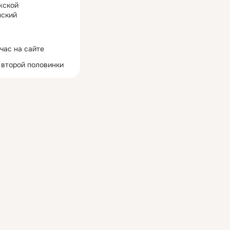
жской
ский
час на сайте
 второй половинки