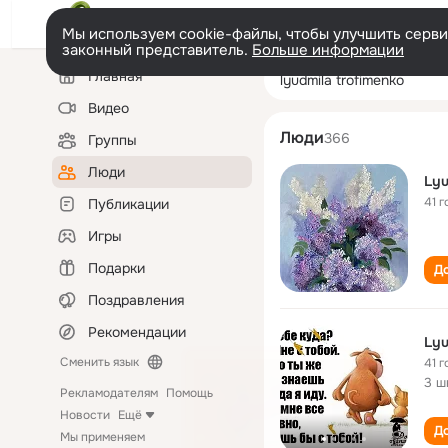
Мы используем cookie-файлы, чтобы улучшить сервис
законный представитель.
Больше информации
Левая
Поиск
Главная
lyudmila trofime
колонка
по
людям
Видео
Люди
366
Группы
Люди
Lyu
41 г
Публикации
Игры
Подарки
До
Поздравления
Рекомендации
Lyu
Сменить язык
41 г
3 ш
Рекламодателям
Помощь
Новости
Ещё
До
Мы применяем