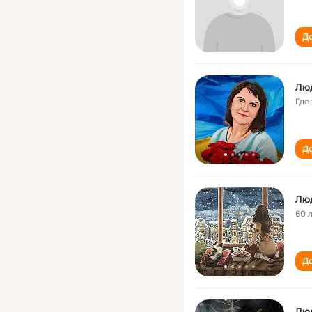
До
Лю
Где
До
Лю
60 
До
Лю