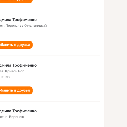
дмила Трофименко
лет
,
Переяслав-Хмельницкий
бавить в друзья
дмила Трофименко
ет
,
Кривой Рог
школа
бавить в друзья
дмила Трофименко
лет
,
п. Воронеж