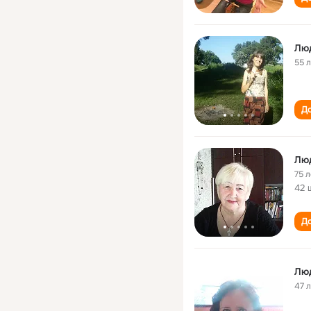
Лю
55 
До
Лю
75 л
42 
До
Лю
47 