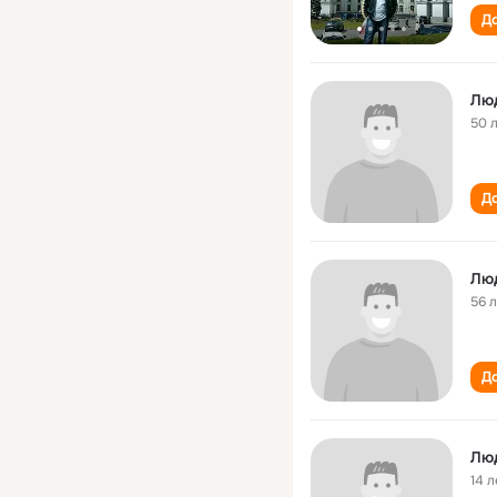
До
Лю
50 
До
Лю
56 
До
Лю
14 л