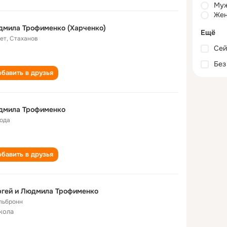
Му
Жен
дмила Трофименко (Харченко)
Ещё
лет
,
Стаханов
Сей
Без
бавить в друзья
дмила Трофименко
года
бавить в друзья
ргей и Людмила Трофименко
льбронн
кола