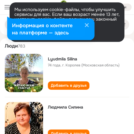
Войти
Мы используем cookie-файлы, чтобы улучшить
сервисы для вас. Если ваш возраст менее 13 лет,
настроить cookie-файлы должен ваш законный
lyudmila silina
Поиск
представитель.
Больше информации
Информация о контенте
по
людям
Разрешить все
Настроить
на платформе — здесь
Люди
783
Lyudmila Silina
74 года
,
г. Королев (Московская область)
Добавить в друзья
Людмила Силина
Добавить в друзья